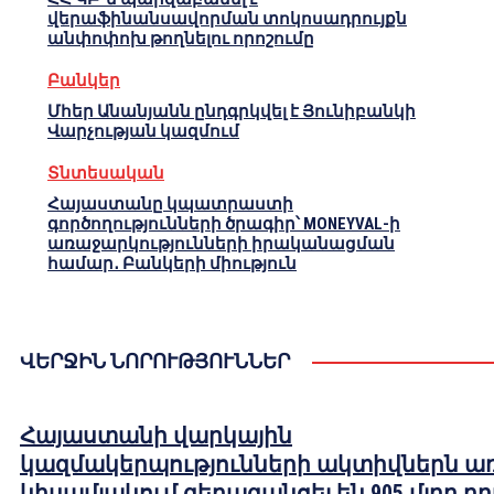
վերաֆինանսավորման տոկոսադրույքն
անփոփոխ թողնելու որոշումը
Բանկեր
Մհեր Անանյանն ընդգրկվել է Յունիբանկի
Վարչության կազմում
Տնտեսական
Հայաստանը կպատրաստի
գործողությունների ծրագիր՝ MONEYVAL-ի
առաջարկությունների իրականացման
համար․ Բանկերի միություն
ՎԵՐՋԻՆ ՆՈՐՈՒԹՅՈՒՆՆԵՐ
Հայաստանի վարկային
կազմակերպությունների ակտիվներն ա
կիսամյակում գերազանցել են 905 մլրդ դ