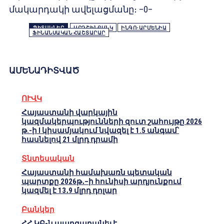
մակարդակի ավելացմանը։ –0–
ՊԻՏԱԿՆԵՐ
ԱՐԴՇԻՆԲԱՆԿ
ԻՆԳՈ-ԱՐՄԵՆԻԱ
ՖԻՆԱՆՍԱԿԱՆ ՀԱՇՏԱՐԱՐ
ԱՄԵՆԱԴԻՏՎԱԾ
ՈՒՎԿ
Հայաստանի վարկային
կազմակերպությունների զուտ շահույթը 2026
թ.-ի I կիսամյակում նվազել է 1.5 անգամ՝
հասնելով 21 մլրդ դրամի
Տնտեսական
Հայաստանի համախառն պետական
պարտքը 2026թ․–ի հունիսի արդյունքում
կազմել է 13․9 մլրդ դոլար
Բանկեր
ՀՀ ԿԲ-ն պարզաբանել է