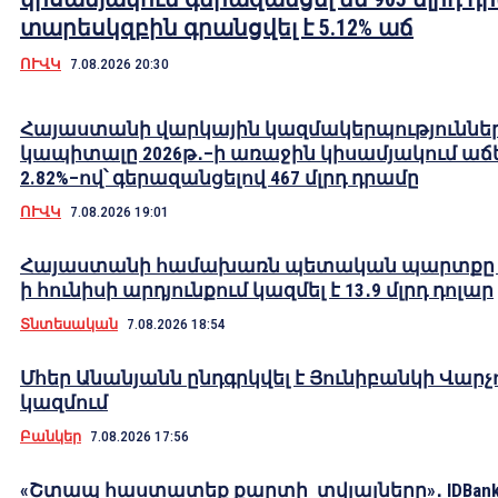
տարեսկզբին գրանցվել է 5.12% աճ
ՈՒՎԿ
7.08.2026 20:30
Հայաստանի վարկային կազմակերպություննե
կապիտալը 2026թ․–ի առաջին կիսամյակում աճե
2.82%–ով՝ գերազանցելով 467 մլրդ դրամը
ՈՒՎԿ
7.08.2026 19:01
Հայաստանի համախառն պետական պարտքը 2
ի հունիսի արդյունքում կազմել է 13․9 մլրդ դոլար
Տնտեսական
7.08.2026 18:54
Մհեր Անանյանն ընդգրկվել է Յունիբանկի Վարչ
կազմում
Բանկեր
7.08.2026 17:56
«Շտապ հաստատեք քարտի տվյալները»․ IDBank