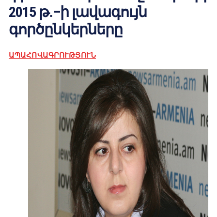
2015 թ.–ի լավագույն
գործընկերները
ԱՊԱՀՈՎԱԳՐՈՒԹՅՈՒՆ