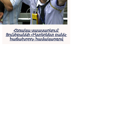
Հեռակա սպասարկում`
Յունիբանկի «Ինտերնետ բանկ-
հաճախորդ» համակարգով