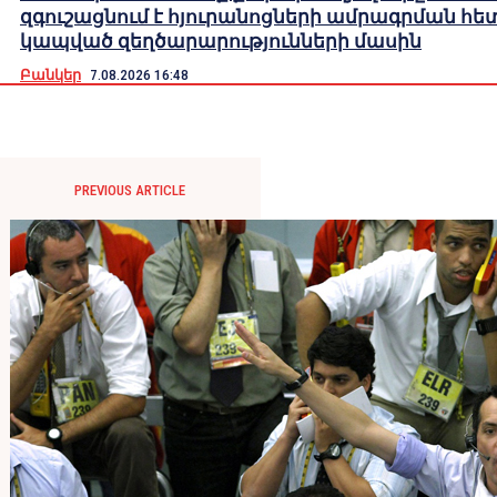
զգուշացնում է հյուրանոցների ամրագրման հե
կապված զեղծարարությունների մասին
Բանկեր
7.08.2026 16:48
PREVIOUS ARTICLE