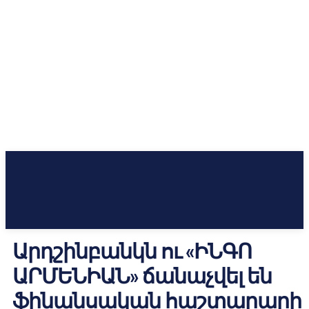
Արդշինբանկն ու «ԻՆԳՈ
ԱՐՄԵՆԻԱՆ» ճանաչվել են
ֆինանսական հաշտարարի