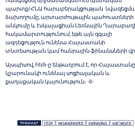
հանգեցնել միջնաժամկետում պետական
պարտք/ՀՆԱ հարաբերակցության նվազեցմ
ձախողումը, արտարժութային պահուստների
անկումը և էսկալացիան Լեռնային Ղարաբաղ
հակամարտությունում, եթե այն զգալի
ազդեցություն ունենա Հայաստանի
տնտեսության կամ հանրային ֆինանսների վր
Այսպիսով, Fitch-ը ենթադրում է, որ Հայաստան
կշարունակի ունենալ սոցիալական և
քաղաքական կայունություն։ -0-
ՊԻՏԱԿՆԵՐ
FITCH
ԿԱՆԽԱՏԵՍՈՒՄ
ՀԱՅԱՍՏԱՆ
ՎԱՐԿԱՆԻՇ