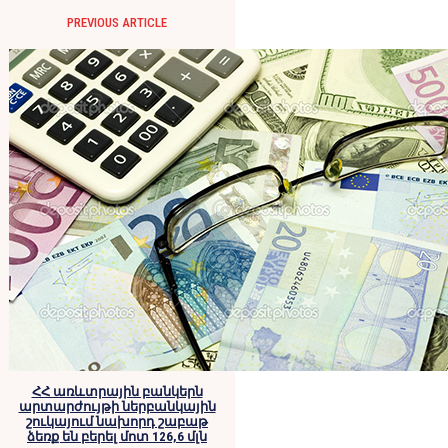
PREVIOUS ARTICLE
ՀՀ առևտրային բանկերն
արտարժույթի ներբանկային
շուկայում նախորդ շաբաթ
ձեռք են բերել մոտ 126,6 մլն