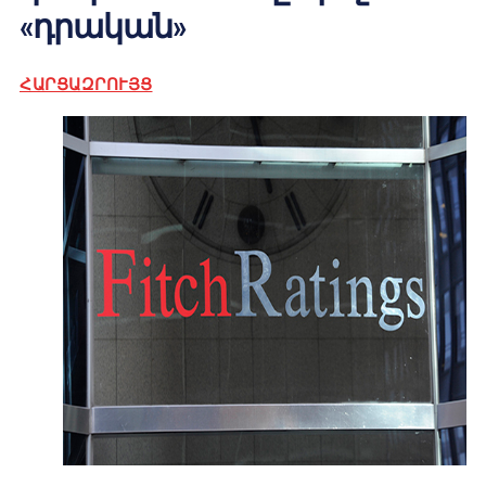
«դրական»
ՀԱՐՑԱԶՐՈՒՅՑ