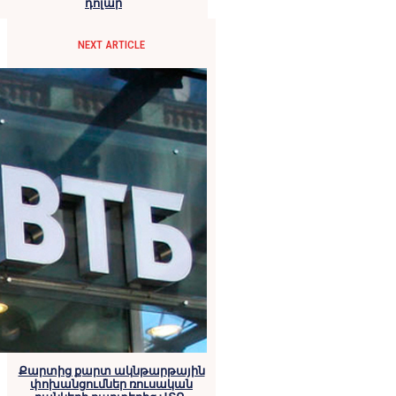
դոլար
NEXT ARTICLE
Քարտից քարտ ակնթարթային
փոխանցումներ ռուսական