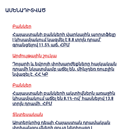
ԱՄԵՆԱԴԻՏՎԱԾ
Բանկեր
Հայաստանի բանկերի վարկային պորտֆելը
I կիսամյակում կազմել է 8,8 տրլն դրամ՝
գրանցելով 11,5% աճ․ ՀԲՄ
Արժույթային շուկա
Դոլարի և եվրոյի փոխարժեքները հայկական
դրամի նկատմամբ աճել են, մինչդեռ ռուբլին
նվազել է. ՀՀ ԿԲ
Բանկեր
Հայաստանի բանկերի ակտիվներն առաջին
կիսամյակում աճել են 8,1%-ով՝ հասնելով 13,8
տրլն դրամի. ՀԲՄ
Տնտեսական
Արտերկրից դեպի Հայաստան դրամական
փոխանցումների զուտ ներհոսքը I