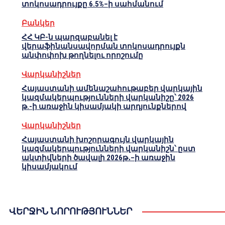
տոկոսադրույքը 6.5%–ի սահմանում
Բանկեր
ՀՀ ԿԲ-ն պարզաբանել է
վերաֆինանսավորման տոկոսադրույքն
անփոփոխ թողնելու որոշումը
Վարկանիշներ
Հայաստանի ամենաշահութաբեր վարկային
կազմակերպությունների վարկանիշը՝ 2026
թ.-ի առաջին կիսամյակի արդյունքներով
Վարկանիշներ
Հայաստանի խոշորագույն վարկային
կազմակերպությունների վարկանիշն՝ ըստ
ակտիվների ծավալի 2026թ․–ի առաջին
կիսամյակում
ՎԵՐՋԻՆ ՆՈՐՈՒԹՅՈՒՆՆԵՐ