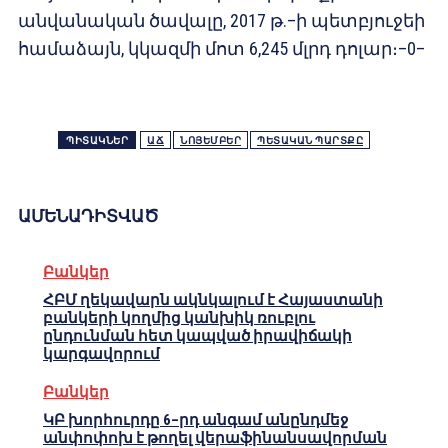
անվանական ծավալը, 2017 թ.–ի պետբյուջեի
համաձայն, կկազմի մոտ 6,245 մլրդ դոլար։–0–
ՊԻՏԱԿՆԵՐ
ԱՃ
ՆՈՅԵՄԲԵՐ
ՊԵՏԱԿԱՆ ՊԱՐՏՔԸ
ԱՄԵՆԱԴԻՏՎԱԾ
Բանկեր
ՀԲՄ ղեկավարն ակնկալում է Հայաստանի
բանկերի կողմից կանխիկ ռուբլու
ընդունման հետ կապված իրավիճակի
կարգավորում
Բանկեր
ԿԲ խորհուրդը 6–րդ անգամ անընդմեջ
անփոփոխ է թողել վերաֆինանսավորման