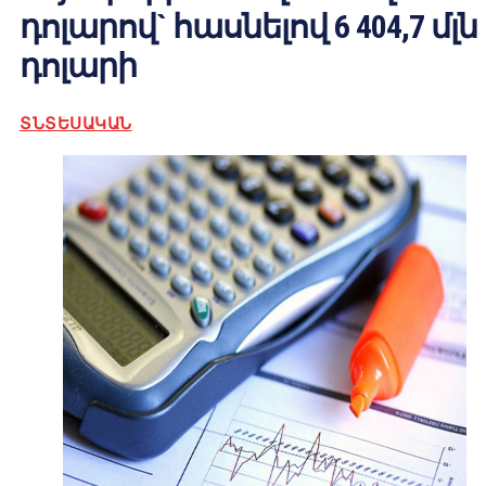
դոլարով` հասնելով 6 404,7 մլն
դոլարի
ՏՆՏԵՍԱԿԱՆ