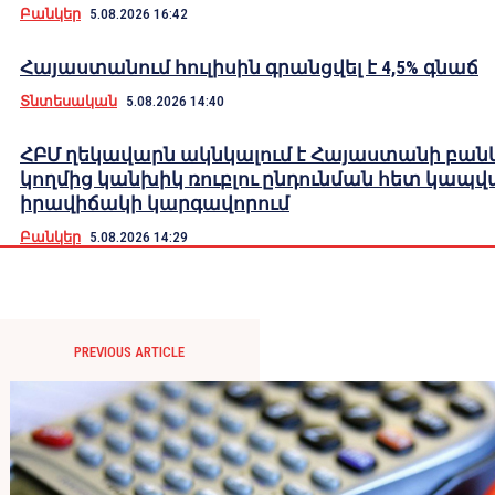
Բանկեր
5.08.2026 16:42
Հայաստանում հուլիսին գրանցվել է 4,5% գնաճ
Տնտեսական
5.08.2026 14:40
ՀԲՄ ղեկավարն ակնկալում է Հայաստանի բան
կողմից կանխիկ ռուբլու ընդունման հետ կապվ
իրավիճակի կարգավորում
Բանկեր
5.08.2026 14:29
PREVIOUS ARTICLE