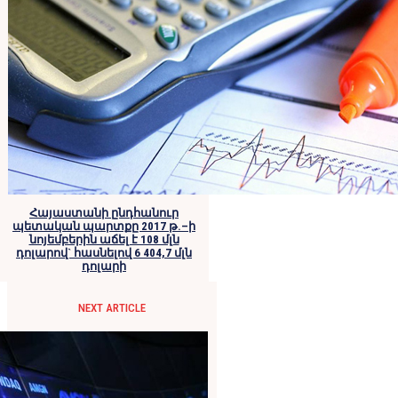
Հայաստանի ընդհանուր
պետական պարտքը 2017 թ.–ի
նոյեմբերին աճել է 108 մլն
դոլարով` հասնելով 6 404,7 մլն
դոլարի
NEXT ARTICLE