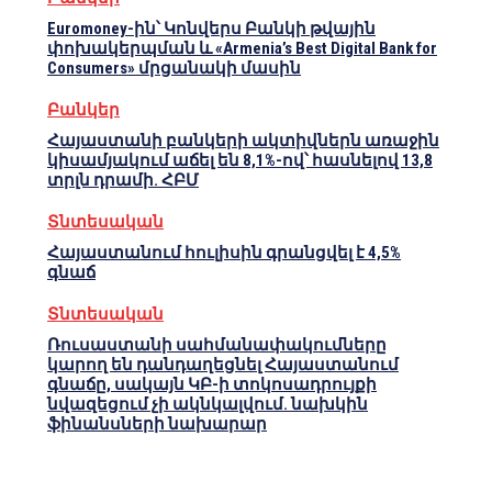
Euromoney-ին՝ Կոնվերս Բանկի թվային
փոխակերպման և «Armenia’s Best Digital Bank for
Consumers» մրցանակի մասին
Բանկեր
Հայաստանի բանկերի ակտիվներն առաջին
կիսամյակում աճել են 8,1%-ով՝ հասնելով 13,8
տրլն դրամի. ՀԲՄ
Տնտեսական
Հայաստանում հուլիսին գրանցվել է 4,5%
գնաճ
Տնտեսական
Ռուսաստանի սահմանափակումները
կարող են դանդաղեցնել Հայաստանում
գնաճը, սակայն ԿԲ-ի տոկոսադրույքի
նվազեցում չի ակնկալվում. նախկին
ֆինանսների նախարար