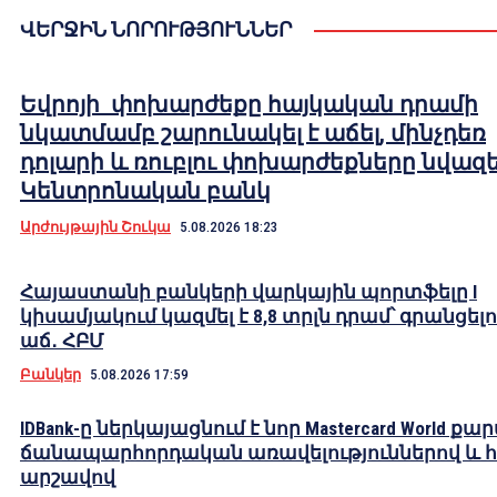
ՎԵՐՋԻՆ ՆՈՐՈՒԹՅՈՒՆՆԵՐ
Եվրոյի փոխարժեքը հայկական դրամի
նկատմամբ շարունակել է աճել, մինչդեռ
դոլարի և ռուբլու փոխարժեքները նվազել
Կենտրոնական բանկ
Արժույթային Շուկա
5.08.2026 18:23
Հայաստանի բանկերի վարկային պորտֆելը I
կիսամյակում կազմել է 8,8 տրլն դրամ՝ գրանցելո
աճ․ ՀԲՄ
Բանկեր
5.08.2026 17:59
IDBank-ը ներկայացնում է նոր Mastercard World քա
ճանապարհորդական առավելություններով և 
արշավով