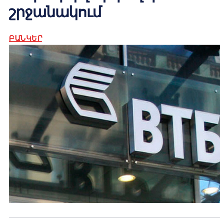
շրջանակում
ԲԱՆԿԵՐ