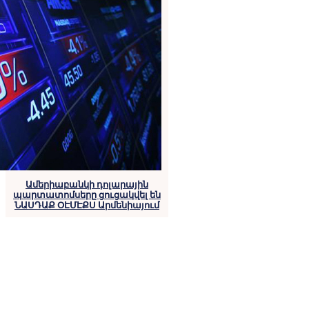
Ամերիաբանկի դոլարային
պարտատոմսերը ցուցակվել են
ՆԱՍԴԱՔ ՕԷՄԷՔՍ Արմենիայում