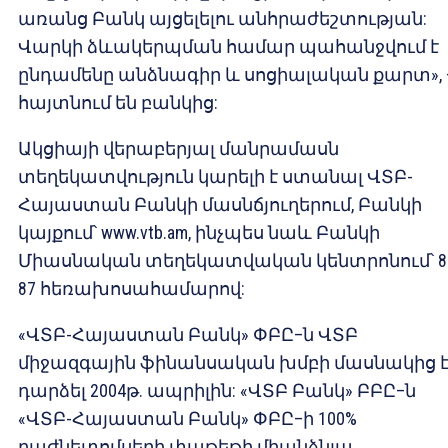
առանց Բանկ այցելելու անհրաժեշտության:
Վարկի ձևակերպման համար պահանջվում է
ընդամենը անձնագիր և սոցիալական քարտ», 
հայտնում են բանկից:
Ակցիայի վերաբերյալ մանրամասն
տեղեկատվություն կարելի է ստանալ ՎՏԲ-
Հայաստան Բանկի մասնճյուղերում, Բանկի
կայքում՝ www.vtb.am, ինչպես նաև Բանկի
Միասնական տեղեկատվական կենտրոնում՝ 8
87 հեռախոսահամարով:
«ՎՏԲ-Հայաստան Բանկ» ՓԲԸ–ն ՎՏԲ
միջազգային ֆինանսական խմբի մասնակից 
դարձել 2004թ. ապրիլին: «ՎՏԲ Բանկ» ԲԲԸ–ն
«ՎՏԲ-Հայաստան Բանկ» ՓԲԸ–ի 100%
բաժնետոմսերի փաթեթի միանձնյա