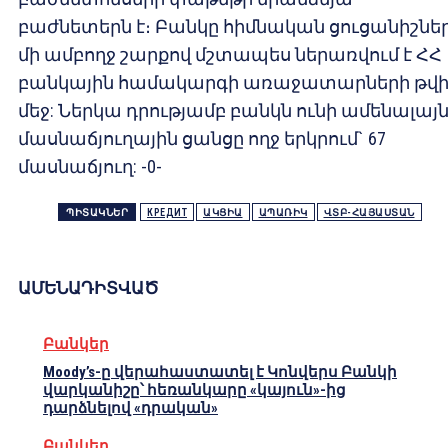
բաժնետերն է։ Բանկը հիմնական ցուցանիշնե
մի ամբողջ շարքով մշտապես ներառվում է ՀՀ
բանկային համակարգի առաջատարների թվ
մեջ: Ներկա դրությամբ բանկն ունի ամենալայ
մասնաճյուղային ցանցը ողջ երկրում` 67
մասնաճյուղ: -0-
ՊԻՏԱԿՆԵՐ
КРЕДИТ
ԱԿՑԻԱ
ԱՊԱՌԻԿ
ՎՏԲ-ՀԱՅԱՍՏԱՆ
ԱՄԵՆԱԴԻՏՎԱԾ
Բանկեր
Moody’s-ը վերահաստատել է Կոնվերս Բանկի
վարկանիշը՝ հեռանկարը «կայուն»-ից
դարձնելով «դրական»
Բանկեր