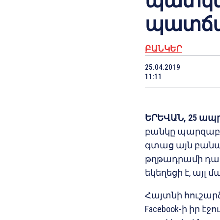
պատկե
պատճ
ԲԱՆԿԵՐ
25.04.2019
11:11
ԵՐԵՎԱՆ, 25 ապրի
բանկը պարզաբա
գտաց այն բանավ
թղթադրամի դար
եկեղեցի է, այլ
Հայտնի հուշար
Facebook-ի իր է