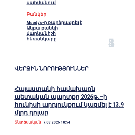
սահմանում
Բանկեր
Moody’s-ը բարձրացրել է
Ակբա բանկի
վարկանիշի
հեռանկարը
ՎԵՐՋԻՆ ՆՈՐՈՒԹՅՈՒՆՆԵՐ
Հայաստանի համախառն
պետական պարտքը 2026թ․–ի
հունիսի արդյունքում կազմել է 13․9
մլրդ դոլար
Տնտեսական
7.08.2026 18:54