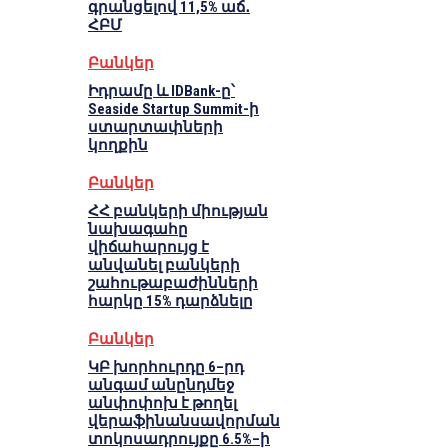
գրանցելով 11,5% աճ․
ՀԲՄ
Բանկեր
Իդրամը և IDBank-ը՝
Seaside Startup Summit-ի
ստարտափների
կողքին
Բանկեր
ՀՀ բանկերի միության
նախագահը
վիճահարույց է
անվանել բանկերի
շահութաբաժինների
հարկը 15% դարձնելը
Բանկեր
ԿԲ խորհուրդը 6–րդ
անգամ անընդմեջ
անփոփոխ է թողել
վերաֆինանսավորման
տոկոսադրույքը 6.5%–ի