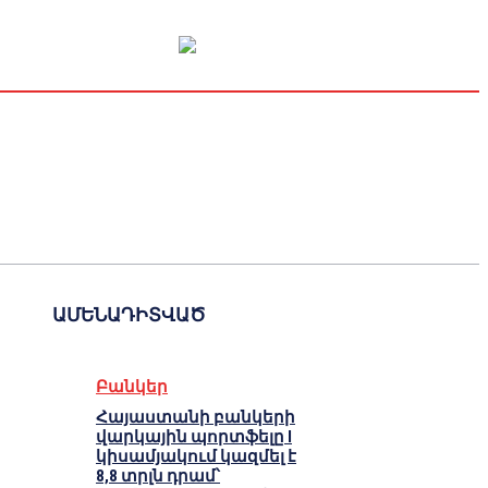
Կապիտալի շուկա
Տնտեսական
Կրիպտո
Հարցազրույց
ԱՄԵՆԱԴԻՏՎԱԾ
Բանկեր
Հայաստանի բանկերի
վարկային պորտֆելը I
կիսամյակում կազմել է
8,8 տրլն դրամ՝