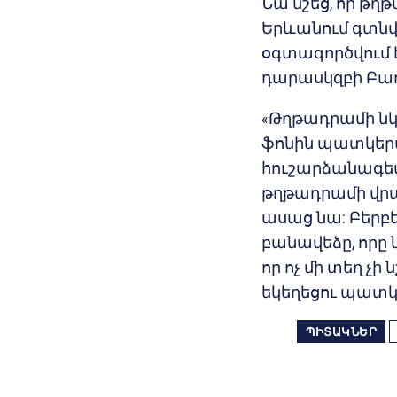
Նա նշեց, որ թ
Երևանում գտնվ
օգտագործվում 
դարասկզբի Բաղե
«Թղթադրամի նկա
ֆոնին պատկերվա
հուշարձանագետ
թղթադրամի վրա 
ասաց նա: Բերբե
բանավեձը, որը 
որ ոչ մի տեղ չի
եկեղեցու պատկ
ՊԻՏԱԿՆԵՐ