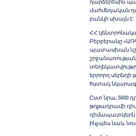
դարձերեսին պատ
մահմեդական դա
բանկի սխալն է:
ՀՀ կենտրոնակա
Բերբերանը «ԱՌ
պատասխան նշեց,
շրջանառության 
տեղեկատվությու
երրորդ սերնդի 
հստակ նկարագր
Ըստ նրա, 5000 դ
թղթադրամի դիմա
դիմապատկերն է
ինչպես նաև նռ