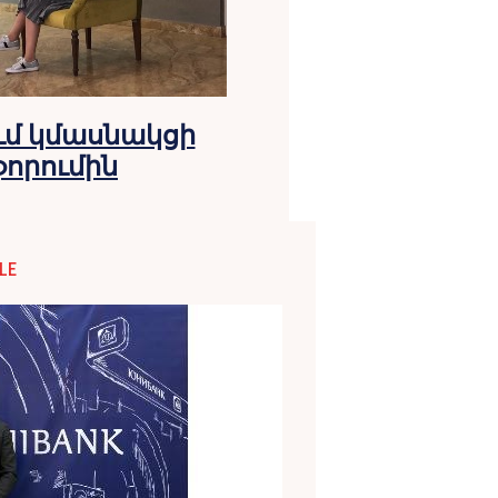
ւմ կմասնակցի
 ֆորումին
LE