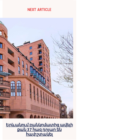
NEXT ARTICLE
Երևանում բանկոմատից ավելի
քան 37 հազ դոլար են
հափշտակել