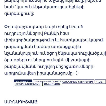
բարեփոխումներին աջակցությունը, ինչպես
նաև՝ կայուն ենթակառուցվածքների
զարգացումը:
Փոխվարչապետը կարևորեց նշված
ուղղություններով Բանկի հետ
փոխգործակցությունը և, հատկապես, կայուն
զարգացման համար առանցքային
նշանակություն ունեցող ենթակառուցվածքայ
ծրագրերի ու ներդրումային միջավայրի
բարելավմանն ուղղվող միջոցառումների
արդյունավետ իրականացումը:–0–
ՊԻՏԱԿՆԵՐ
ՌԱԶՄԱՎԱՐՈՒԹՅԱՆ ՆԱԽՆԱԿԱՆ ՏԱՐԲԵՐԱԿ
ՎԶԵԲ
ՏԻԳՐԱՆ ԱՎԻՆՅԱՆ
ՔՆՆԱՐԿՈՒՄ
ԱՄԵՆԱԴԻՏՎԱԾ