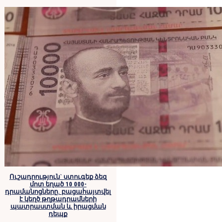
Ուշադրություն` ստուգեք ձեզ
մոտ եղած 10 000-
դրամանոցները. բացահայտվել
է կեղծ թղթադրամների
պատրաստման և իրացման
դեպք