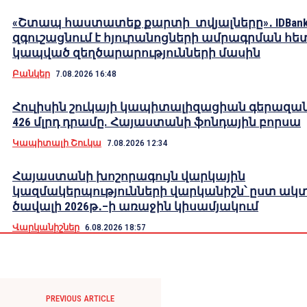
«Շտապ հաստատեք քարտի տվյալները»․ IDBank
զգուշացնում է հյուրանոցների ամրագրման հե
կապված զեղծարարությունների մասին
Բանկեր
7.08.2026 16:48
Հուլիսին շուկայի կապիտալիզացիան գերազան
426 մլրդ դրամը. Հայաստանի ֆոնդային բորսա
Կապիտալի Շուկա
7.08.2026 12:34
Հայաստանի խոշորագույն վարկային
կազմակերպությունների վարկանիշն՝ ըստ ակ
ծավալի 2026թ․–ի առաջին կիսամյակում
Վարկանիշներ
6.08.2026 18:57
PREVIOUS ARTICLE