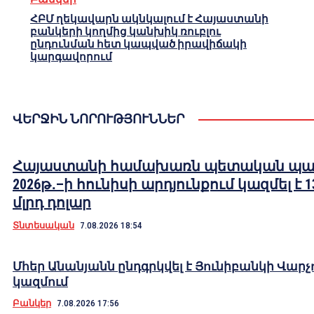
ՀԲՄ ղեկավարն ակնկալում է Հայաստանի
բանկերի կողմից կանխիկ ռուբլու
ընդունման հետ կապված իրավիճակի
կարգավորում
ՎԵՐՋԻՆ ՆՈՐՈՒԹՅՈՒՆՆԵՐ
Հայաստանի համախառն պետական պա
2026թ․–ի հունիսի արդյունքում կազմել է 1
մլրդ դոլար
Տնտեսական
7.08.2026 18:54
Մհեր Անանյանն ընդգրկվել է Յունիբանկի Վարչ
կազմում
Բանկեր
7.08.2026 17:56