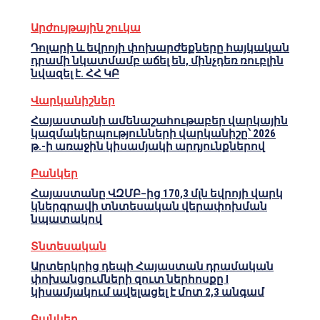
Արժույթային շուկա
Դոլարի և եվրոյի փոխարժեքները հայկական
դրամի նկատմամբ աճել են, մինչդեռ ռուբլին
նվազել է. ՀՀ ԿԲ
Վարկանիշներ
Հայաստանի ամենաշահութաբեր վարկային
կազմակերպությունների վարկանիշը՝ 2026
թ.-ի առաջին կիսամյակի արդյունքներով
Բանկեր
Հայաստանը ՎԶՄԲ–ից 170,3 մլն եվրոյի վարկ
կներգրավի տնտեսական վերափոխման
նպատակով
Տնտեսական
Արտերկրից դեպի Հայաստան դրամական
փոխանցումների զուտ ներհոսքը I
կիսամյակում ավելացել է մոտ 2,3 անգամ
Բանկեր