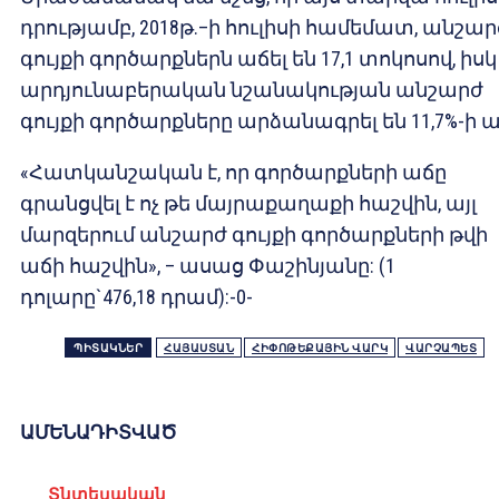
դրությամբ, 2018թ.–ի հուլիսի համեմատ, անշար
գույքի գործարքներն աճել են 17,1 տոկոսով, իսկ
արդյունաբերական նշանակության անշարժ
գույքի գործարքները արձանագրել են 11,7%-ի ա
«Հատկանշական է, որ գործարքների աճը
գրանցվել է ոչ թե մայրաքաղաքի հաշվին, այլ
մարզերում անշարժ գույքի գործարքների թվի
աճի հաշվին», – ասաց Փաշինյանը: (1
դոլարը`476,18 դրամ):-0-
ՊԻՏԱԿՆԵՐ
ՀԱՅԱՍՏԱՆ
ՀԻՓՈԹԵՔԱՅԻՆ ՎԱՐԿ
ՎԱՐՉԱՊԵՏ
ԱՄԵՆԱԴԻՏՎԱԾ
Տնտեսական