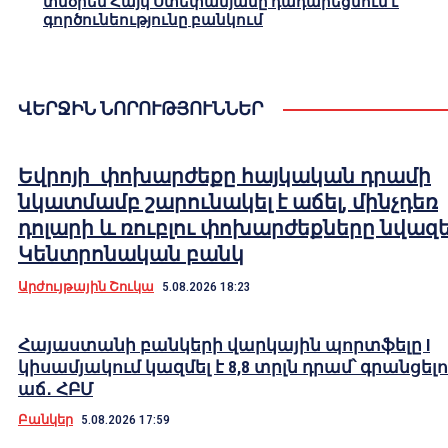
տնօրեն Հայկ Ստեփանյանը դադարեցնում է
գործունեությունը բանկում
ՎԵՐՋԻՆ ՆՈՐՈՒԹՅՈՒՆՆԵՐ
Եվրոյի փոխարժեքը հայկական դրամի
նկատմամբ շարունակել է աճել, մինչդեռ
դոլարի և ռուբլու փոխարժեքները նվազել
Կենտրոնական բանկ
Արժույթային Շուկա
5.08.2026 18:23
Հայաստանի բանկերի վարկային պորտֆելը I
կիսամյակում կազմել է 8,8 տրլն դրամ՝ գրանցելո
աճ․ ՀԲՄ
Բանկեր
5.08.2026 17:59