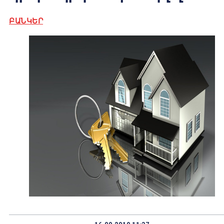
ԲԱՆԿԵՐ