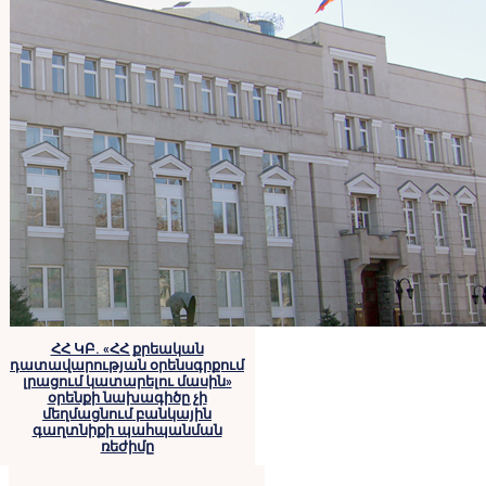
ՀՀ ԿԲ. «ՀՀ քրեական
դատավարության օրենսգրքում
լրացում կատարելու մասին»
օրենքի նախագիծը չի
մեղմացնում բանկային
գաղտնիքի պահպանման
ռեժիմը