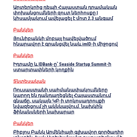
Արտերկրից դեպի Հայաստան դրամական
փոխանցումների զուտ ներհոսքը I
կիսամյակում ավելացել է մոտ 2,3 անգամ
Բանկեր
Յունիբանկի մոբայլ հավելվածում
հնարավոր է գրանցվել նաև imID-ի միջոցով
Բանկեր
Իդրամը և IDBank-ը՝ Seaside Startup Summit-ի
ստարտափների կողքին
Տնտեսական
Ռուսաստանի սահմանափակումները
կարող են դանդաղեցնել Հայաստանում
գնաճը, սակայն ԿԲ-ի տոկոսադրույքի
նվազեցում չի ակնկալվում. նախկին
ֆինանսների նախարար
Բանկեր
Բիբլոս Բանկ Արմենիայի գլխավոր գործադիր