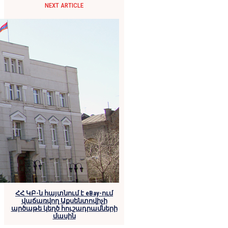
NEXT ARTICLE
ՀՀ ԿԲ-ն հայտնում է eBay-ում
վաճառվող Աքսենտովիչի
արծաթե կեղծ հուշադրամների
մասին