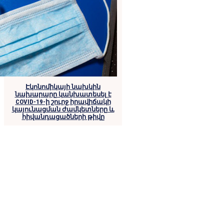
Էկոնոմիկայի նախկին
նախարարը կանխատեսել է
COVID-19-ի շուրջ իրավիճակի
կայունացման ժամկետները և
հիվանդացածների թիվը