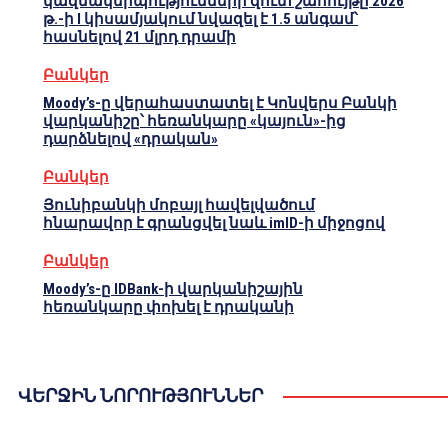
կազմակերպությունների զուտ շահույթը 2026
թ.-ի I կիսամյակում նվազել է 1.5 անգամ՝
հասնելով 21 մլրդ դրամի
Բանկեր
Moody’s-ը վերահաստատել է Կոնվերս Բանկի
վարկանիշը՝ հեռանկարը «կայուն»-ից
դարձնելով «դրական»
Բանկեր
Յունիբանկի մոբայլ հավելվածում
հնարավոր է գրանցվել նաև imID-ի միջոցով
Բանկեր
Moody’s-ը IDBank-ի վարկանիշային
հեռանկարը փոխել է դրականի
ՎԵՐՋԻՆ ՆՈՐՈՒԹՅՈՒՆՆԵՐ