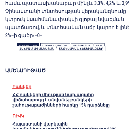
համապատասխանաբար մինչև 3,3%, 4,2% և 3,9
Չինաստանի տնտեսության վերականգնումը
կտրուկ կսահմանափակվի գլոբալ նվազման
պատճառով, և տնտեսական աճը կարող է լինե
2%–ի ցածր։–0–
ՊԻՏԱԿՆԵՐ
ԿՈՐՈՆԱՎԻՐՈՒՍ
ՀԱՅԱՍՏԱՆ
ՀՆԱ
ՎԱՀՐԱՄ ԱՎԱՆԵՍՅԱՆ
ՏՆՏԵՍԱԿԱՆ ՀԵՏԵՒԱՆՔՆԵՐ
ԱՄԵՆԱԴԻՏՎԱԾ
Բանկեր
ՀՀ բանկերի միության նախագահը
վիճահարույց է անվանել բանկերի
շահութաբաժինների հարկը 15% դարձնելը
ՈՒՎԿ
Հայաստանի վարկային