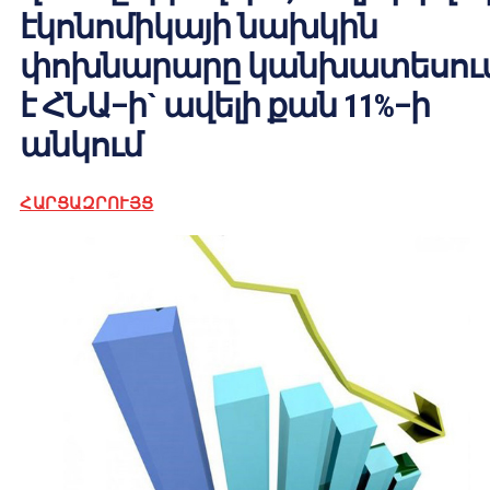
էկոնոմիկայի նախկին
փոխնարարը կանխատեսու
է ՀՆԱ–ի` ավելի քան 11%–ի
անկում
ՀԱՐՑԱԶՐՈՒՅՑ