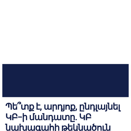
Պե՞տք է, արդյոք, ընդլայնել
ԿԲ–ի մանդատը. ԿԲ
նախագահի թեկնածուն