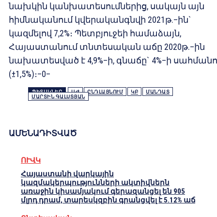
նախկին կանխատեսումներից, սակայն այն
հիմնականում կվերականգնվի 2021թ.–ին`
կազմելով 7,2%։ Պետբյուջեի համաձայն,
Հայաստանում տնտեսական աճը 2020թ.–ին
նախատեսված է 4,9%–ի, գնաճը` 4%–ի սահմանո
(±1,5%)։–0–
ՊԻՏԱԿՆԵՐ
ԱԺ
ԸՆԴԼԱՅՆՈՒՄ
ԿԲ
ՄԱՆԴԱՏ
ՄԱՐՏԻՆ ԳԱԼՍՏՅԱՆ
ԱՄԵՆԱԴԻՏՎԱԾ
ՈՒՎԿ
Հայաստանի վարկային
կազմակերպությունների ակտիվներն
առաջին կիսամյակում գերազանցել են 905
մլրդ դրամ, տարեսկզբին գրանցվել է 5.12% աճ