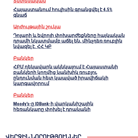
Տնտեսական
Հայաստանում հուլիսին գրանցվել է 4,5%
գնաճ
Արժույթային շուկա
Դոլարի և եվրոյի փոխարժեքները հայկական
դրամի նկատմամբ աճել են, մինչդեռ ռուբլին
նվազել է. ՀՀ ԿԲ
Բանկեր
ՀԲՄ ղեկավարն ակնկալում է Հայաստանի
բանկերի կողմից կանխիկ ռուբլու
ընդունման հետ կապված իրավիճակի
կարգավորում
Բանկեր
Moody’s-ը IDBank-ի վարկանիշային
հեռանկարը փոխել է դրականի
ՎԵՐՋԻՆ ՆՈՐՈՒԹՅՈՒՆՆԵՐ