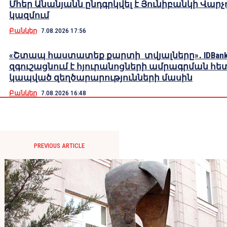
Մհեր Անանյանն ընդգրկվել է Յունիբանկի Վարչ
կազմում
Բանկեր
7.08.2026 17:56
«Շտապ հաստատեք քարտի տվյալները»․ IDBank
զգուշացնում է հյուրանոցների ամրագրման հե
կապված զեղծարարությունների մասին
Բանկեր
7.08.2026 16:48
PREVIOUS ARTICLE