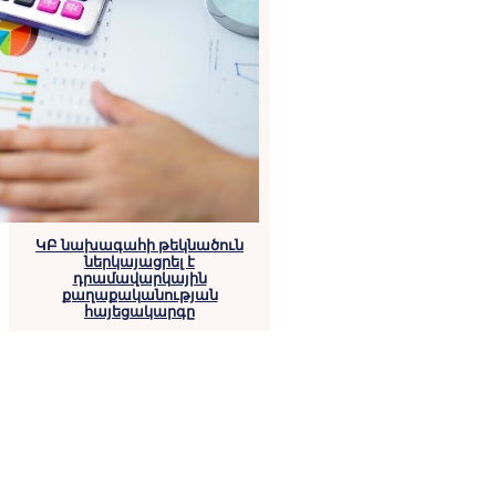
ԿԲ նախագահի թեկնածուն
ներկայացրել է
դրամավարկային
քաղաքականության
հայեցակարգը