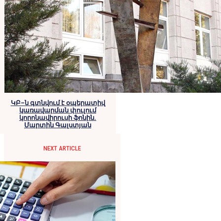
ԿԲ–ն գտնվում է օպերատիվ
կառավարման փուլում
կորոնավիրուսի ֆոնին.
Մարտին Գալստյան
NEXT ARTICLE