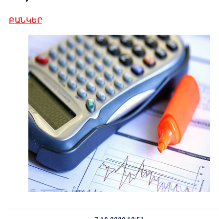
ԲԱՆԿԵՐ