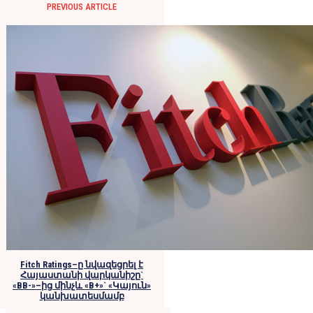
PREVIOUS ARTICLE
Fitch Ratings–ը նվազեցրել է
Հայաստանի վարկանիշը`
«BB-»–ից մինչև «B+»` «Կայուն»
կանխատեսմամբ