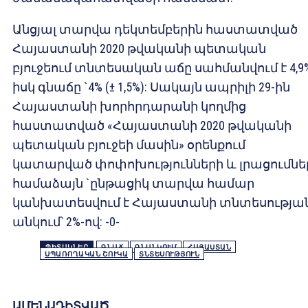
Անցյալ տարվա դեկտեմբերին հաստատված
Հայաստանի 2020 թվականի պետական ​​
բյուջեում տնտեսական աճը սահմանվում է 4,9%
իսկ գնաճը `4% (± 1,5%): Սակայն ապրիլի 29-ին
Հայաստանի խորհրդարանի կողմից
հաստատված «Հայաստանի 2020 թվականի
պետական ​​բյուջեի մասին» օրենքում
կատարված փոփոխությունների և լրացումնե
համաձայն `ընթացիկ տարվա համար
կանխատեսվում է Հայաստանի տնտեսությա
անկում՝ 2%-ով: -0-
ՊԻՏԱԿՆԵՐ
ԳՆԱՃ
ԳՆԱՆԿՈՒՄ
ՀԱՅԱՍՏԱՆ
ՍՊԱՌՈՂԱԿԱՆ ՇՈՒԿԱ
ՏՆՏԵՍՈՒԹՅՈՒՆ
ԱՄԵՆԱԴԻՏՎԱԾ