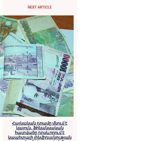
NEXT ARTICLE
Հայկական դրամը մնում է
կայուն, ֆինանսական
հատվածը դրսևորում է
կապիտալի լիկվիդայնության