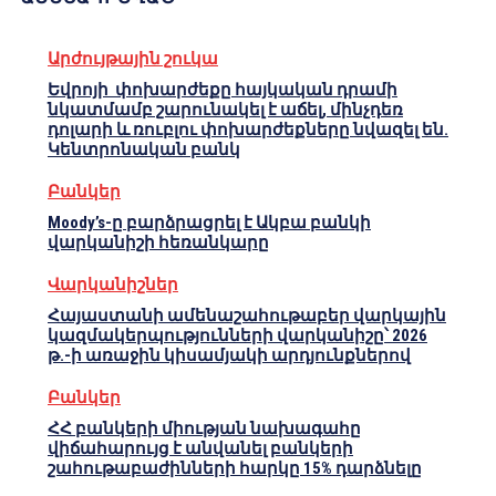
Արժույթային շուկա
Եվրոյի փոխարժեքը հայկական դրամի
նկատմամբ շարունակել է աճել, մինչդեռ
դոլարի և ռուբլու փոխարժեքները նվազել են.
Կենտրոնական բանկ
Բանկեր
Moody’s-ը բարձրացրել է Ակբա բանկի
վարկանիշի հեռանկարը
Վարկանիշներ
Հայաստանի ամենաշահութաբեր վարկային
կազմակերպությունների վարկանիշը՝ 2026
թ.-ի առաջին կիսամյակի արդյունքներով
Բանկեր
ՀՀ բանկերի միության նախագահը
վիճահարույց է անվանել բանկերի
շահութաբաժինների հարկը 15% դարձնելը