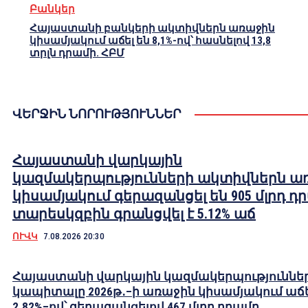
Բանկեր
Հայաստանի բանկերի ակտիվներն առաջին
կիսամյակում աճել են 8,1%-ով՝ հասնելով 13,8
տրլն դրամի. ՀԲՄ
ՎԵՐՋԻՆ ՆՈՐՈՒԹՅՈՒՆՆԵՐ
Հայաստանի վարկային
կազմակերպությունների ակտիվներն ա
կիսամյակում գերազանցել են 905 մլրդ դ
տարեսկզբին գրանցվել է 5.12% աճ
ՈՒՎԿ
7.08.2026 20:30
Հայաստանի վարկային կազմակերպություննե
կապիտալը 2026թ․–ի առաջին կիսամյակում աճե
2.82%–ով՝ գերազանցելով 467 մլրդ դրամը