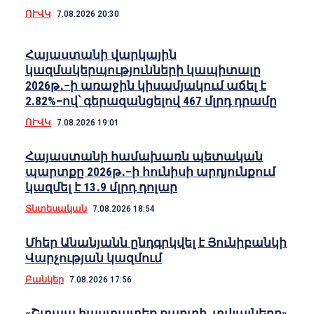
ՈՒՎԿ
7.08.2026 20:30
Հայաստանի վարկային
կազմակերպությունների կապիտալը
2026թ․–ի առաջին կիսամյակում աճել է
2.82%–ով՝ գերազանցելով 467 մլրդ դրամը
ՈՒՎԿ
7.08.2026 19:01
Հայաստանի համախառն պետական
պարտքը 2026թ․–ի հունիսի արդյունքում
կազմել է 13․9 մլրդ դոլար
Տնտեսական
7.08.2026 18:54
Մհեր Անանյանն ընդգրկվել է Յունիբանկի
Վարչության կազմում
Բանկեր
7.08.2026 17:56
«Շտապ հաստատեք քարտի տվյալները»․