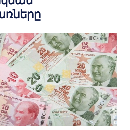
րկման
ռները