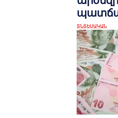
արժեզ
պատճա
ՏՆՏԵՍԱԿԱՆ