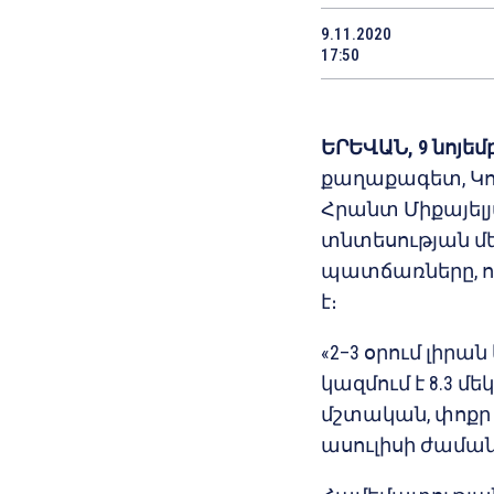
9.11.2020
17:50
ԵՐԵՎԱՆ, 9 նոյեմ
քաղաքագետ, Կ
Հրանտ Միքայելյ
տնտեսության մ
պատճառները, որ
է։
«2–3 օրում լիրա
կազմում է 8.3 մ
մշտական, փոքր 
ասուլիսի ժամա