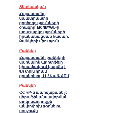
Տնտեսական
Հայաստանը
կպատրաստի
գործողությունների
ծրագիր՝ MONEYVAL-ի
առաջարկությունների
իրականացման համար․
Բանկերի միություն
Բանկեր
Հայաստանի բանկերի
վարկային պորտֆելը I
կիսամյակում կազմել է
8,8 տրլն դրամ՝
գրանցելով 11,5% աճ․ ՀԲՄ
Բանկեր
ՀՀ ԿԲ-ն պարզաբանել է
վերաֆինանսավորման
տոկոսադրույքն
անփոփոխ թողնելու
որոշումը