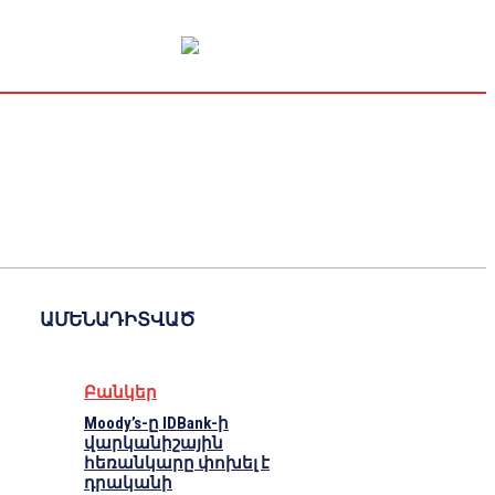
Կապիտալի շուկա
Տնտեսական
Կրիպտո
Հարցազրույց
ԱՄԵՆԱԴԻՏՎԱԾ
Բանկեր
Moody’s-ը IDBank-ի
վարկանիշային
հեռանկարը փոխել է
դրականի