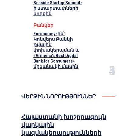
Seaside Startup Summit-
ի ստարտափների
կողքին
Բանկեր
Euromoney-ին՝
Կոնվերս Բանկի
թվային
փոխակերպման և
«Armenia’s Best Digital
Bank for Consumers»
մրցանակի մասին
ՎԵՐՋԻՆ ՆՈՐՈՒԹՅՈՒՆՆԵՐ
Հայաստանի խոշորագույն
վարկային
կազմակերպությունների