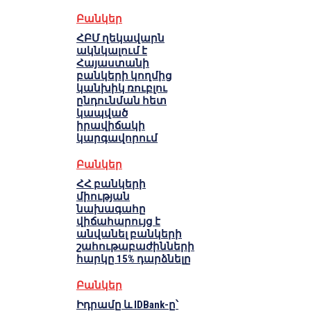
Բանկեր
ՀԲՄ ղեկավարն
ակնկալում է
Հայաստանի
բանկերի կողմից
կանխիկ ռուբլու
ընդունման հետ
կապված
իրավիճակի
կարգավորում
Բանկեր
ՀՀ բանկերի
միության
նախագահը
վիճահարույց է
անվանել բանկերի
շահութաբաժինների
հարկը 15% դարձնելը
Բանկեր
Իդրամը և IDBank-ը՝