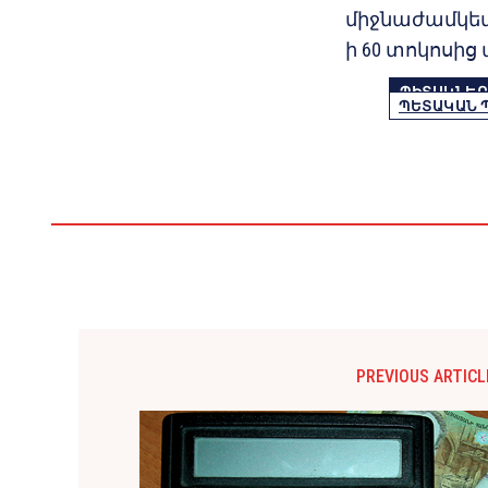
միջնաժամկետ
ի 60 տոկոսից
ՊԻՏԱԿՆԵՐ
ՊԵՏԱԿԱՆ 
PREVIOUS ARTICL