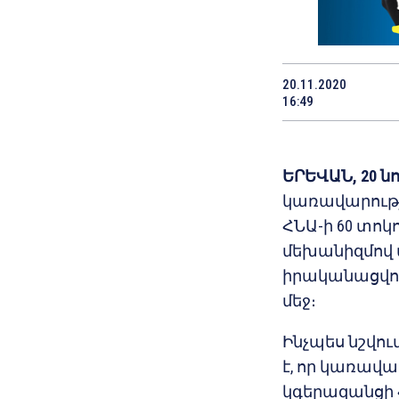
20.11.2020
16:49
ԵՐԵՎԱՆ, 20 ն
կառավարությ
ՀՆԱ-ի 60 տոկ
մեխանիզմով 
իրականացվո
մեջ։
Ինչպես նշվու
է, որ կառավ
կգերազանցի Հ