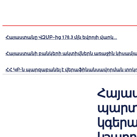
Հայաստանը ՎԶՄԲ–ից 170,3 մլն եվրոյի վարկ...
Հայաստանի բանկերի ակտիվներն առաջին կիսամյակո
ՀՀ ԿԲ-ն պարզաբանել է վերաֆինանսավորման տոկոս
Հայա
պարտք
կգերա