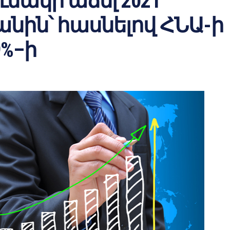
ւնակի աճել 2021
նին՝ հասնելով ՀՆԱ-ի
9%–ի