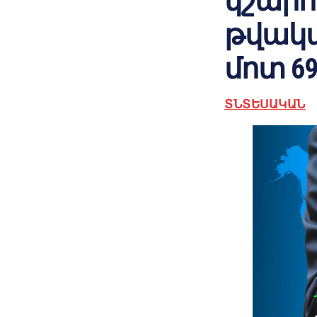
կշարո
թվակա
մոտ 6
ՏՆՏԵՍԱԿԱՆ