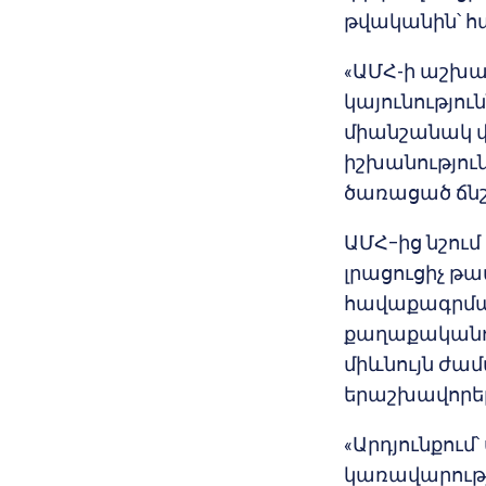
թվականին՝ հա
«ԱՄՀ-ի աշխա
կայունությու
միանշանակ վճ
իշխանություն
ծառացած ճնշո
ԱՄՀ–ից նշում 
լրացուցիչ թ
հավաքագրման
քաղաքականու
միևնույն ժա
երաշխավորե
«Արդյունքում
կառավարութ