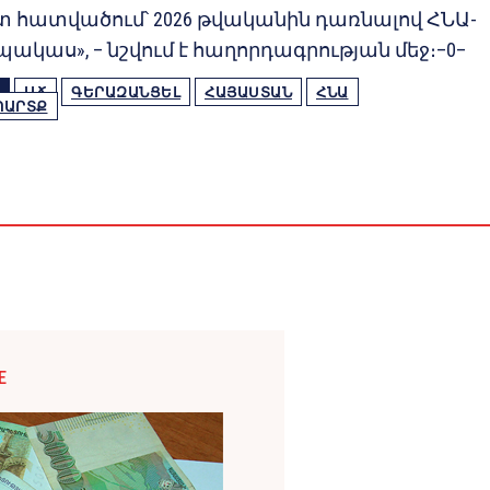
 հատվածում՝ 2026 թվականին դառնալով ՀՆԱ-
 պակաս», – նշվում է հաղորդագրության մեջ։–0–
ԱՃ
ԳԵՐԱԶԱՆՑԵԼ
ՀԱՅԱՍՏԱՆ
ՀՆԱ
ՊԱՐՏՔ
E