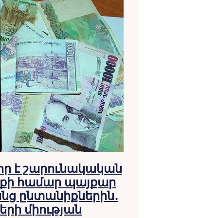
որ է շարունակական
իքի համար պայքար
անց ընտանիքներին․
րի միության