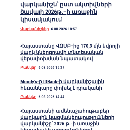
վարկանիշն՝ ըստ ակտիվների
ծավալի 2026թ․–ի առաջին
կիսամյակում
Վարկանիշներ
6.08.2026 18:57
Հայաստանը ՎԶՄԲ–ից 170,3 մլն եվրոյի
վարկ կներգրավի տնտեսական
վերափոխման նպատակով
Բանկեր
6.08.2026 15:37
Moody’s-ը IDBank-ի վարկանիշային
հեռանկարը փոխել է դրականի
Բանկեր
6.08.2026 14:44
Հայաստանի ամենաշահութաբեր
վարկային կազմակերպությունների
վարկանիշը՝ 2026 թ.-ի առաջին