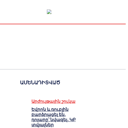
Կապիտալի շուկա
Տնտեսական
Կրիպտո
Հարցազրույց
ԱՄԵՆԱԴԻՏՎԱԾ
Արժույթային շուկա
Եվրոն և ռուբլին
բարձրացել են,
դոլարը՝ նվազել․ ԿԲ
տվյալներ