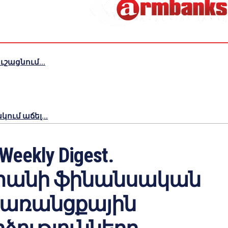
շացնում...
ւմ աճել...
Weekly Digest․
տանի ֆինանսական
ի առանցքային