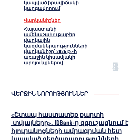
կապված իրավիճակի
կարգավորում
Վարկանիշներ
Հայաստանի
ամենաշահութաբեր
վարկային
կազմակերպությունների
վարկանիշը՝ 2026 թ.-ի
առաջին կիսամյակի
արդյունքներով
ՎԵՐՋԻՆ ՆՈՐՈՒԹՅՈՒՆՆԵՐ
«Շտապ հաստատեք քարտի
տվյալները»․ IDBank-ը զգուշացնում է
հյուրանոցների ամրագրման հետ
կապված զեղծարարությունների