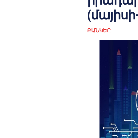
իրադար
(մայիսի–
ԲԱՆԿԵՐ