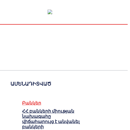
Կապիտալի շուկա
Տնտեսական
Կրիպտո
Հարցազրույց
ԱՄԵՆԱԴԻՏՎԱԾ
Բանկեր
ՀՀ բանկերի միության
նախագահը
վիճահարույց է անվանել
բանկերի