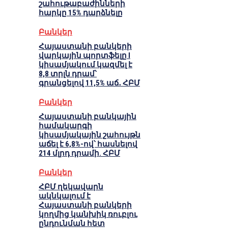
շահութաբաժինների
հարկը 15% դարձնելը
Բանկեր
Հայաստանի բանկերի
վարկային պորտֆելը I
կիսամյակում կազմել է
8,8 տրլն դրամ՝
գրանցելով 11,5% աճ․ ՀԲՄ
Բանկեր
Հայաստանի բանկային
համակարգի
կիսամյակային շահույթն
աճել է 6,8%-ով՝ հասնելով
214 մլրդ դրամի. ՀԲՄ
Բանկեր
ՀԲՄ ղեկավարն
ակնկալում է
Հայաստանի բանկերի
կողմից կանխիկ ռուբլու
ընդունման հետ