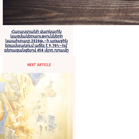
Հայաստանի վարկային
կազմակերպությունների
կապիտալը 2026թ․–ի առաջին
եռամսյակում աճել է 9,76%–ով՝
գերազանցելով 458 մլրդ դրամը
NEXT ARTICLE