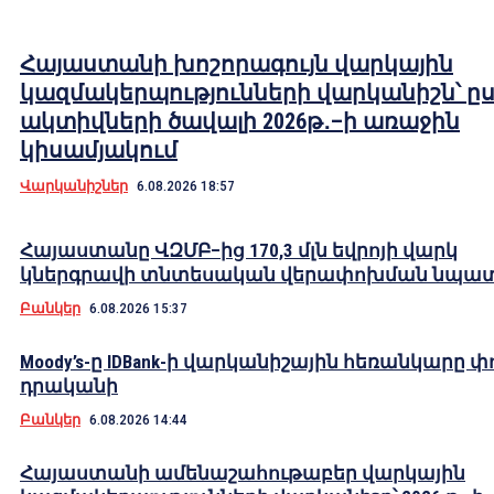
Հայաստանի խոշորագույն վարկային
կազմակերպությունների վարկանիշն՝ ը
ակտիվների ծավալի 2026թ․–ի առաջին
կիսամյակում
Վարկանիշներ
6.08.2026 18:57
Հայաստանը ՎԶՄԲ–ից 170,3 մլն եվրոյի վարկ
կներգրավի տնտեսական վերափոխման նպա
Բանկեր
6.08.2026 15:37
Moody’s-ը IDBank-ի վարկանիշային հեռանկարը փ
դրականի
Բանկեր
6.08.2026 14:44
Հայաստանի ամենաշահութաբեր վարկային