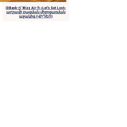
IDBank-ը՝ Wizz Air-ի «Let’s Get Lost»
արշավի բացման միջոցառման
աջակից (ՎԻԴԵՈ)