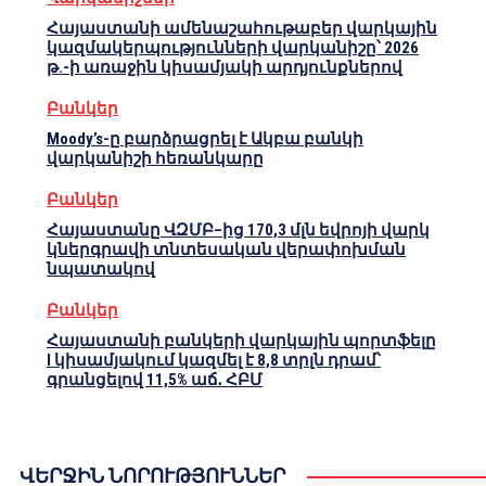
Հայաստանի ամենաշահութաբեր վարկային
կազմակերպությունների վարկանիշը՝ 2026
թ.-ի առաջին կիսամյակի արդյունքներով
Բանկեր
Moody’s-ը բարձրացրել է Ակբա բանկի
վարկանիշի հեռանկարը
Բանկեր
Հայաստանը ՎԶՄԲ–ից 170,3 մլն եվրոյի վարկ
կներգրավի տնտեսական վերափոխման
նպատակով
Բանկեր
Հայաստանի բանկերի վարկային պորտֆելը
I կիսամյակում կազմել է 8,8 տրլն դրամ՝
գրանցելով 11,5% աճ․ ՀԲՄ
ՎԵՐՋԻՆ ՆՈՐՈՒԹՅՈՒՆՆԵՐ