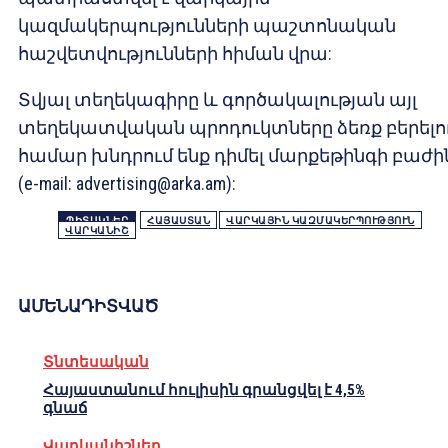
կազմակերպությունների պաշտոնական
հաշվետվությունների հիման վրա:
Տվյալ տեղեկագիրը և գործակալության այլ
տեղեկատվական պրոդուկտները ձեռք բերելո
համար խնդրում ենք դիմել մարքեթինգի բաժի
(e-mail:
advertising@arka.am
):
ՊԻՏԱԿՆԵՐ
ՀԱՅԱՍՏԱՆ
ՎԱՐԿԱՅԻՆ ԿԱԶՄԱԿԵՐՊՈՒԹՅՈՒՆ
ՎԱՐԿԱՆԻՇ
ԱՄԵՆԱԴԻՏՎԱԾ
Տնտեսական
Հայաստանում հուլիսին գրանցվել է 4,5%
գնաճ
Վարկանիշներ