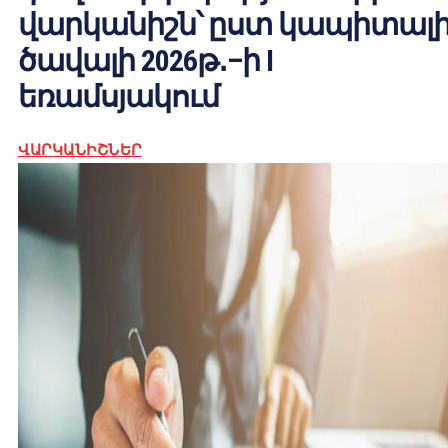
վարկանիշն՝ ըստ կապիտալ
ծավալի 2026թ․–ի I
եռամսյակում
ՎԱՐԿԱՆԻՇՆԵՐ