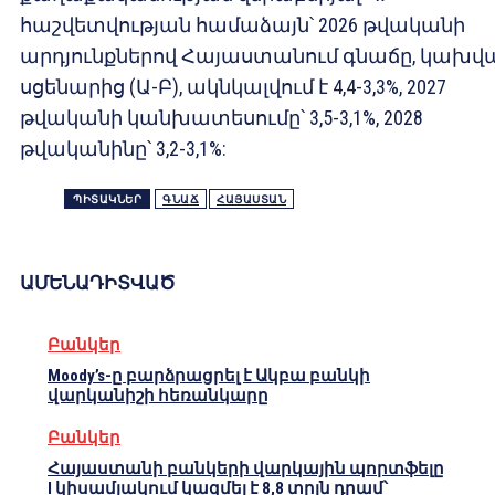
հաշվետվության համաձայն՝ 2026 թվականի
արդյունքներով Հայաստանում գնաճը, կախվ
սցենարից (Ա-Բ), ակնկալվում է 4,4-3,3%, 2027
թվականի կանխատեսումը՝ 3,5-3,1%, 2028
թվականինը՝ 3,2-3,1%:
ՊԻՏԱԿՆԵՐ
ԳՆԱՃ
ՀԱՅԱՍՏԱՆ
ԱՄԵՆԱԴԻՏՎԱԾ
Բանկեր
Moody’s-ը բարձրացրել է Ակբա բանկի
վարկանիշի հեռանկարը
Բանկեր
Հայաստանի բանկերի վարկային պորտֆելը
I կիսամյակում կազմել է 8,8 տրլն դրամ՝