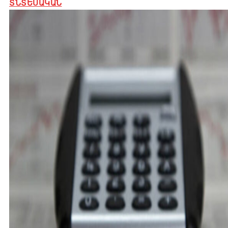
ՏՆՏԵՍԱԿԱՆ