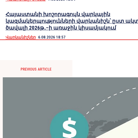
Հայաստանի խոշորագույն վարկային
կազմակերպությունների վարկանիշն՝ ըստ ակ
ծավալի 2026թ․–ի առաջին կիսամյակում
Վարկանիշներ
6.08.2026 18:57
PREVIOUS ARTICLE