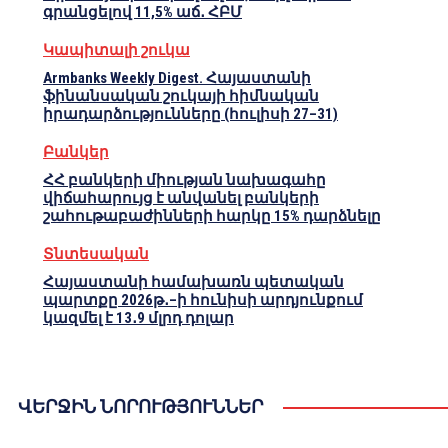
գրանցելով 11,5% աճ․ ՀԲՄ
Կապիտալի շուկա
Armbanks Weekly Digest. Հայաստանի
ֆինանսական շուկայի հիմնական
իրադարձությունները (հուլիսի 27–31)
Բանկեր
ՀՀ բանկերի միության նախագահը
վիճահարույց է անվանել բանկերի
շահութաբաժինների հարկը 15% դարձնելը
Տնտեսական
Հայաստանի համախառն պետական
պարտքը 2026թ․–ի հունիսի արդյունքում
կազմել է 13․9 մլրդ դոլար
ՎԵՐՋԻՆ ՆՈՐՈՒԹՅՈՒՆՆԵՐ