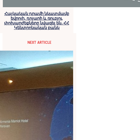
Հայկական դրամի նկատմամբ
եվրոյի, դոլարի և ռուբլու
փոխարժեքները նվազել են․ ՀՀ
Կենտրոնական բանկ
NEXT ARTICLE