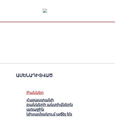
Կապիտալի շուկա
Տնտեսական
Կրիպտո
Հարցազրույց
ԱՄԵՆԱԴԻՏՎԱԾ
Բանկեր
Հայաստանի
բանկերի ակտիվներն
առաջին
կիսամյակում աճել են