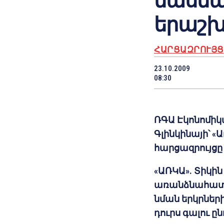
մասնա
երաշխ
ՀԱՐՑԱԶՐՈՒՅՑ
23.10.2009
08:30
ՌԳԱ Էկոնոմի
Գլինկինայի՝ 
հարցազրույցը
«ԱՌԿԱ». Տիկին
առանձնահատկ
նման երկրներ
դուրս գալու ը