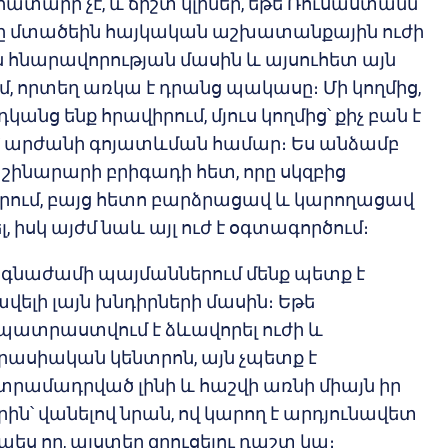
իատարր չէ, և ճիշտ կլիներ, եթե Ռուսաստանն
ը մտածեին հայկական աշխատանքային ուժի
հնարավորության մասին և այսուհետ այն
, որտեղ առկա է դրանց պակասը։ Մի կողմից,
կանց ենք հրավիրում, մյուս կողմից՝ քիչ բան է
՝ արժանի գոյատևման համար։ Ես անձամբ
 շինարարի բրիգադի հետ, որը սկզբից
 կրում, բայց հետո բարձրացավ և կարողացավ
 իսկ այժմ նաև այլ ուժ է օգտագործում։
ճգնաժամի պայմաններում մենք պետք է
վելի լայն խնդիրների մասին։ Եթե
ատրաստվում է ձևավորել ուժի և
վրասիական կենտրոն, այն չպետք է
րամադրված լինի և հաշվի առնի միայն իր
ին՝ վանելով նրան, ով կարող է արդյունավետ
ես որ, այստեղ զրուցելու դաշտ կա։