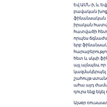
Եվ ԱՄՆ-ի, և 
բավական խոց
ֆինանսական 
իրական հատվա
հատվածի հետ,
որպես ճգնաժա
երբ ֆինանսա
հարաբերությ
հետ և սկսի ֆի
այլ այնպես, ո
կազմակերպել 
շահույթ ստան
ահա այդ ժաման
դուրս ենք եկե
Այսօր ռուսաս