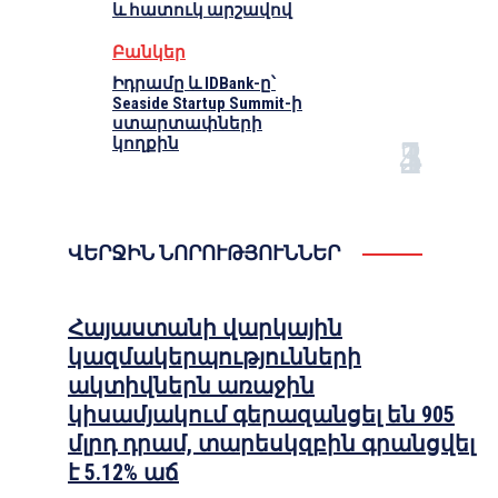
և հատուկ արշավով
Բանկեր
Իդրամը և IDBank-ը՝
Seaside Startup Summit-ի
ստարտափների
կողքին
ՎԵՐՋԻՆ ՆՈՐՈՒԹՅՈՒՆՆԵՐ
Հայաստանի վարկային
կազմակերպությունների
ակտիվներն առաջին
կիսամյակում գերազանցել են 905
մլրդ դրամ, տարեսկզբին գրանցվել
է 5.12% աճ