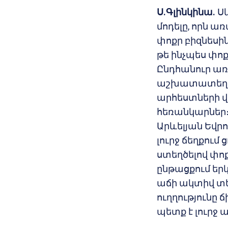
Ս.Գլինկինա.
Սկ
մոդելը, որն 
փոքր բիզնեսին
թե ինչպես փոք
Ընդհանուր առմ
աշխատատեղեր 
արհեստների 
հեռանկարներ։
Արևելյան Եվր
լուրջ ճեղքում
ստեղծելով փո
ընթացքում եր
աճի ակտիվ տե
ուղղությունը ճ
պետք է լուրջ