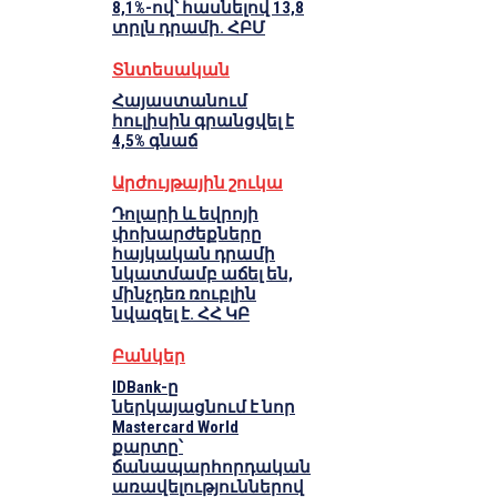
8,1%-ով՝ հասնելով 13,8
տրլն դրամի. ՀԲՄ
Տնտեսական
Հայաստանում
հուլիսին գրանցվել է
4,5% գնաճ
Արժույթային շուկա
Դոլարի և եվրոյի
փոխարժեքները
հայկական դրամի
նկատմամբ աճել են,
մինչդեռ ռուբլին
նվազել է. ՀՀ ԿԲ
Բանկեր
IDBank-ը
ներկայացնում է նոր
Mastercard World
քարտը՝
ճանապարհորդական
առավելություններով