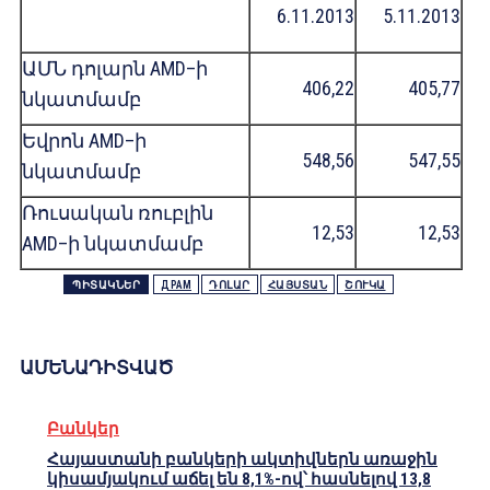
6.11.2013
5.11.2013
ԱՄՆ դոլարն AMD–ի
406,22
405,77
նկատմամբ
Եվրոն AMD–ի
548,56
547,55
նկատմամբ
Ռուսական ռուբլին
12,53
12,53
AMD–ի նկատմամբ
ՊԻՏԱԿՆԵՐ
ДРАМ
ԴՈԼԱՐ
ՀԱՅՍՏԱՆ
ՇՈՒԿԱ
ԱՄԵՆԱԴԻՏՎԱԾ
Բանկեր
Հայաստանի բանկերի ակտիվներն առաջին
կիսամյակում աճել են 8,1%-ով՝ հասնելով 13,8