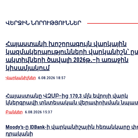
ՎԵՐՋԻՆ ՆՈՐՈՒԹՅՈՒՆՆԵՐ
Հայաստանի խոշորագույն վարկային
կազմակերպությունների վարկանիշն՝ ը
ակտիվների ծավալի 2026թ․–ի առաջին
կիսամյակում
Վարկանիշներ
6.08.2026 18:57
Հայաստանը ՎԶՄԲ–ից 170,3 մլն եվրոյի վարկ
կներգրավի տնտեսական վերափոխման նպա
Բանկեր
6.08.2026 15:37
Moody’s-ը IDBank-ի վարկանիշային հեռանկարը փ
դրականի