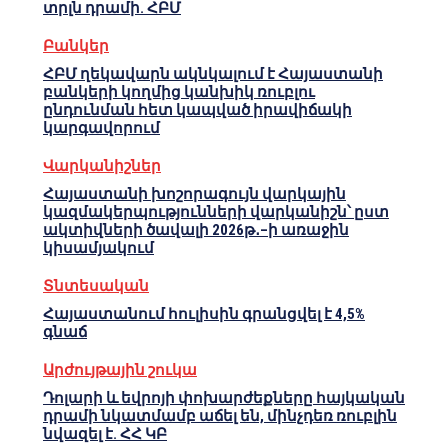
տրլն դրամի. ՀԲՄ
Բանկեր
ՀԲՄ ղեկավարն ակնկալում է Հայաստանի
բանկերի կողմից կանխիկ ռուբլու
ընդունման հետ կապված իրավիճակի
կարգավորում
Վարկանիշներ
Հայաստանի խոշորագույն վարկային
կազմակերպությունների վարկանիշն՝ ըստ
ակտիվների ծավալի 2026թ․–ի առաջին
կիսամյակում
Տնտեսական
Հայաստանում հուլիսին գրանցվել է 4,5%
գնաճ
Արժույթային շուկա
Դոլարի և եվրոյի փոխարժեքները հայկական
դրամի նկատմամբ աճել են, մինչդեռ ռուբլին
նվազել է. ՀՀ ԿԲ