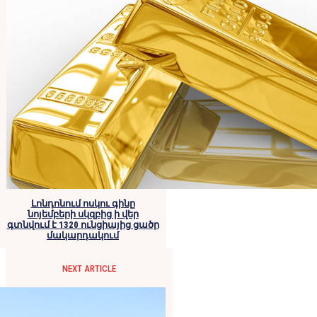
Լոնդոնում ոսկու գինը
նոյեմբերի սկզբից ի վեր
գտնվում է 1320 ունցիայից ցածր
մակարդակում
NEXT ARTICLE