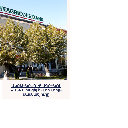
ԱԿԲԱ–ԿՐԵԴԻՏ ԱԳՐԻԿՈԼ
ԲԱՆԿԸ բացել է «Նոր Նորք»
մասնաճյուղը