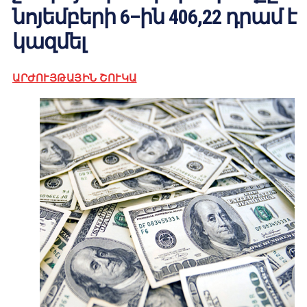
նոյեմբերի 6–ին 406,22 դրամ է
կազմել
ԱՐԺՈՒՅԹԱՅԻՆ ՇՈՒԿԱ