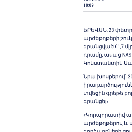
10:09
ԵՐԵՎԱՆ, 23 փետ
արժեթղթերի շուկա
գրանցված 61,7 մլ
դրամը, ասաց NASD
Կոնստանտին Սար
Նրա խոսքերով` 2
իրադարձություննե
տվեցին գրեթե բո
գրանցել։
«Կորպորատիվ ար
արժեթղթերով և
գործարքների ցու