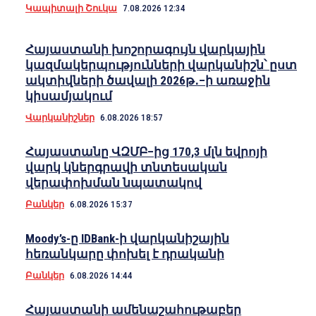
Կապիտալի Շուկա
7.08.2026 12:34
Հայաստանի խոշորագույն վարկային
կազմակերպությունների վարկանիշն՝ ըստ
ակտիվների ծավալի 2026թ․–ի առաջին
կիսամյակում
Վարկանիշներ
6.08.2026 18:57
Հայաստանը ՎԶՄԲ–ից 170,3 մլն եվրոյի
վարկ կներգրավի տնտեսական
վերափոխման նպատակով
Բանկեր
6.08.2026 15:37
Moody’s-ը IDBank-ի վարկանիշային
հեռանկարը փոխել է դրականի
Բանկեր
6.08.2026 14:44
Հայաստանի ամենաշահութաբեր