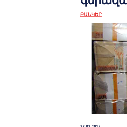
գերազան
ԲԱՆԿԵՐ
23.02.2015