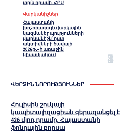
տրլն դրամի. ՀԲՄ
Վարկանիշներ
Հայաստանի
խոշորագույն վարկային
կազմակերպությունների
վարկանիշն՝ ըստ
ակտիվների ծավալի
2026թ․–ի առաջին
կիսամյակում
ՎԵՐՋԻՆ ՆՈՐՈՒԹՅՈՒՆՆԵՐ
Հուլիսին շուկայի
կապիտալիզացիան գերազանցել է
426 մլրդ դրամը. Հայաստանի
ֆոնդային բորսա