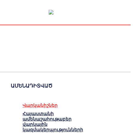
Կապիտալի շուկա
Տնտեսական
Կրիպտո
Հարցազրույց
ԱՄԵՆԱԴԻՏՎԱԾ
Վարկանիշներ
Հայաստանի
ամենաշահութաբեր
վարկային
կազմակերպությունների