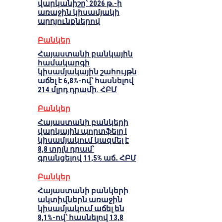
վարկանիշը՝ 2026 թ.-ի
առաջին կիսամյակի
արդյունքներով
Բանկեր
Հայաստանի բանկային
համակարգի
կիսամյակային շահույթն
աճել է 6,8%-ով՝ հասնելով
214 մլրդ դրամի. ՀԲՄ
Բանկեր
Հայաստանի բանկերի
վարկային պորտֆելը I
կիսամյակում կազմել է
8,8 տրլն դրամ՝
գրանցելով 11,5% աճ․ ՀԲՄ
Բանկեր
Հայաստանի բանկերի
ակտիվներն առաջին
կիսամյակում աճել են
8,1%-ով՝ հասնելով 13,8