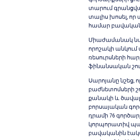
տարում գրանցված
տալիս խոսել, ո
համար բավականի
Միաժամանակ նա ն
որոշակի անկում 
ռեսուրսների հար
ֆինանսական շու
Սարոյանը նշեց, 
բաժնետոմսերի շո
քանակի և ծավալնե
բորսայական գործա
դրամի 76 գործա
կորպորատիվ պար
բավականին էակա