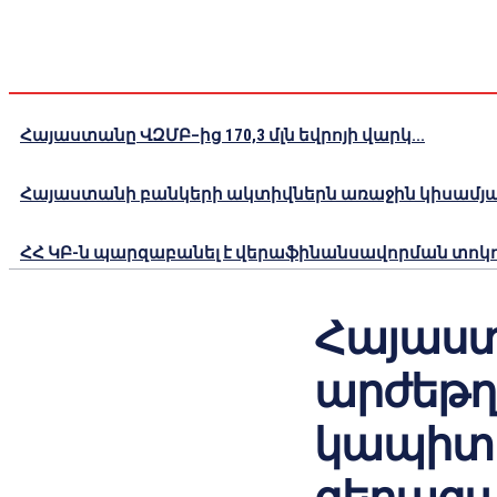
Հայաստանը ՎԶՄԲ–ից 170,3 մլն եվրոյի վարկ...
Հայաստանի բանկերի ակտիվներն առաջին կիսամյակո
ՀՀ ԿԲ-ն պարզաբանել է վերաֆինանսավորման տոկոս
Հայաստ
արժեթղ
կապիտալ