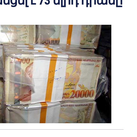
ցել է 73 մլրդ դրամը