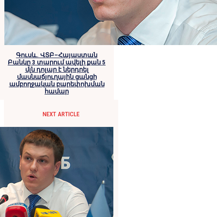
Գուսև. ՎՏԲ–Հայաստան
Բանկը 3 տարում ավելի քան 5
մլն դոլար է ներդրել
մասնաճյուղային ցանցի
ամբողջական բարեփոխման
համար
NEXT ARTICLE