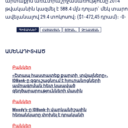
արտաքին առևտրաշրջանառությունը 2014
թվականին կազմել է 588.4 մլն դոլար` մեկ տարո
ավելանալով 29.4 տոկոսով։ ($1-472,45 դրամ)։ -0-
ՊԻՏԱԿՆԵՐ
ՀԱՅԱՍՏԱՆ
ՅՈՒԱՆ .
ՉԻՆԱՍՏԱՆ
ԱՄԵՆԱԴԻՏՎԱԾ
Բանկեր
«Շտապ հաստատեք քարտի տվյալները»․
IDBank-ը զգուշացնում է հյուրանոցների
ամրագրման հետ կապված
զեղծարարությունների մասին
Բանկեր
Moody’s-ը IDBank-ի վարկանիշային
հեռանկարը փոխել է դրականի
Բանկեր