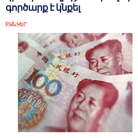
գործարք է կնքել
ԲԱՆԿԵՐ