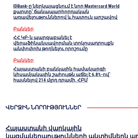
IDBank-ը ներկայացնում է նոր Mastercard World
քարտը՝ ճանապարհորդական
առավելություններով և հատուկ արշավով
Բանկեր
ՀՀ ԿԲ-ն պարզաբանել է
վերաֆինանսավորման տոկոսադրույքն
անփոփոխ թողնելու որոշումը
Բանկեր
Հայաստանի բանկային համակարգի
կիսամյակային շահույթն աճել է 6,8%-ով՝
հասնելով 214 մլրդ դրամի. ՀԲՄ
ՎԵՐՋԻՆ ՆՈՐՈՒԹՅՈՒՆՆԵՐ
Հայաստանի վարկային
կազմակերպությունների ակտիվներն ա