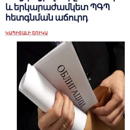
և երկարաժամկետ ՊԳՊ
հետգնման աճուրդ
ԿԱՊԻՏԱԼԻ ՇՈՒԿԱ