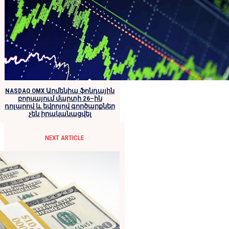
NASDAQ OMX Արմենիա ֆոնդային
բորսայում մարտի 26–ին
դոլարով և եվրոյով գործարքներ
չեն իրականացվել
NEXT ARTICLE