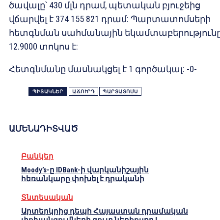
ծավալը՝ 430 մլն դրամ, պետական բյուջեից
վճարվել է 374 155 821 դրամ: Պարտատոմսերի
հետգնման սահմանային եկամտաբերություն
12.9000 տոկոս է:
Հետգնմանը մասնակցել է 1 գործակալ: -0-
ՊԻՏԱԿՆԵՐ
ԱՃՈՒՐԴ
ՊԱՐՏԱՏՈՄՍ
ԱՄԵՆԱԴԻՏՎԱԾ
Բանկեր
Moody’s-ը IDBank-ի վարկանիշային
հեռանկարը փոխել է դրականի
Տնտեսական
Արտերկրից դեպի Հայաստան դրամական