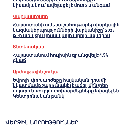
փոխանցումների զուտ ներհոսքը I
կիսամյակում ավելացել է մոտ 2,3 անգամ
Վարկանիշներ
Հայաստանի ամենաշահութաբեր վարկային
կազմակերպությունների վարկանիշը՝ 2026
թ.-ի առաջին կիսամյակի արդյունքներով
Տնտեսական
Հայաստանում հուլիսին գրանցվել է 4,5%
գնաճ
Արժույթային շուկա
Եվրոյի փոխարժեքը հայկական դրամի
նկատմամբ շարունակել է աճել, մինչդեռ
դոլարի և ռուբլու փոխարժեքները նվազել են.
Կենտրոնական բանկ
ՎԵՐՋԻՆ ՆՈՐՈՒԹՅՈՒՆՆԵՐ