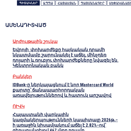
ՊԻՏԱԿՆԵՐ
ԱՊՊԱ
ՀԱՅԱՍՏԱՆ
ՊԱՅՄԱՆԱԳԻՐ
ՍԵՓԱԿԱՆԱՏ
ԱՄԵՆԱԴԻՏՎԱԾ
Արժույթային շուկա
Եվրոյի փոխարժեքը հայկական դրամի
նկատմամբ շարունակել է աճել, մինչդեռ
դոլարի և ռուբլու փոխարժեքները նվազել են.
Կենտրոնական բանկ
Բանկեր
IDBank-ը ներկայացնում է նոր Mastercard World
քարտը՝ ճանապարհորդական
առավելություններով և հատուկ արշավով
ՈՒՎԿ
Հայաստանի վարկային
կազմակերպությունների կապիտալը 2026թ․–
ի առաջին կիսամյակում աճել է 2.82%–ով՝
գերազանցելով 467 մլրդ դրամը