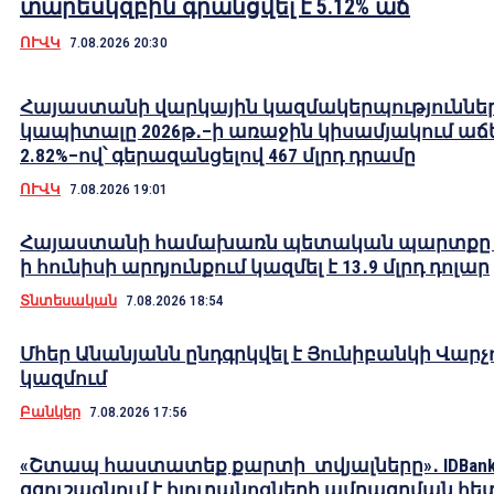
տարեսկզբին գրանցվել է 5.12% աճ
ՈՒՎԿ
7.08.2026 20:30
Հայաստանի վարկային կազմակերպություննե
կապիտալը 2026թ․–ի առաջին կիսամյակում աճե
2.82%–ով՝ գերազանցելով 467 մլրդ դրամը
ՈՒՎԿ
7.08.2026 19:01
Հայաստանի համախառն պետական պարտքը 2
ի հունիսի արդյունքում կազմել է 13․9 մլրդ դոլար
Տնտեսական
7.08.2026 18:54
Մհեր Անանյանն ընդգրկվել է Յունիբանկի Վարչ
կազմում
Բանկեր
7.08.2026 17:56
«Շտապ հաստատեք քարտի տվյալները»․ IDBank
զգուշացնում է հյուրանոցների ամրագրման հե