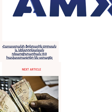
Հայաստանի ֆոնդային բորսան
և կենտրոնական
դեպոզիտարիան ISO
հավաստագրեր են ստացել
NEXT ARTICLE