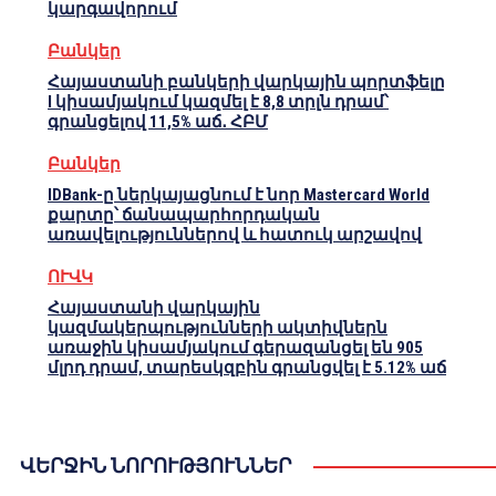
կարգավորում
Բանկեր
Հայաստանի բանկերի վարկային պորտֆելը
I կիսամյակում կազմել է 8,8 տրլն դրամ՝
գրանցելով 11,5% աճ․ ՀԲՄ
Բանկեր
IDBank-ը ներկայացնում է նոր Mastercard World
քարտը՝ ճանապարհորդական
առավելություններով և հատուկ արշավով
ՈՒՎԿ
Հայաստանի վարկային
կազմակերպությունների ակտիվներն
առաջին կիսամյակում գերազանցել են 905
մլրդ դրամ, տարեսկզբին գրանցվել է 5.12% աճ
ՎԵՐՋԻՆ ՆՈՐՈՒԹՅՈՒՆՆԵՐ