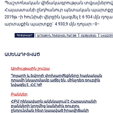
Պաշտոնական վիճակագրության տվյալներով
Հայաստանի ընդհանուր պետական պարտք
2019թ.–ի հունիսի վերջին կազմել է 6 934 մլն դոլա
արտաքին պարտքը` 4 930,9 մլն դոլար։–0–
ՊԻՏԱԿՆԵՐ
ԱՐՏԱՔԻՆ ՊԵՏԱԿԱՆ ՊԱՐՏՔ
ՀԱՅԱՍՏԱՆ
ՆՎԱԶՈՒ
ԱՄԵՆԱԴԻՏՎԱԾ
Արժույթային շուկա
Դոլարի և եվրոյի փոխարժեքները հայկական
դրամի նկատմամբ աճել են, մինչդեռ ռուբլին
նվազել է. ՀՀ ԿԲ
Բանկեր
ՀԲՄ ղեկավարն ակնկալում է Հայաստանի
բանկերի կողմից կանխիկ ռուբլու
ընդունման հետ կապված իրավիճակի