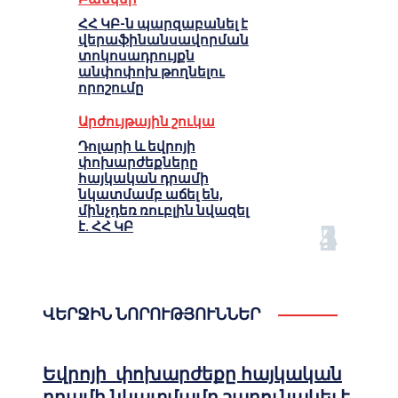
ՀՀ ԿԲ-ն պարզաբանել է
վերաֆինանսավորման
տոկոսադրույքն
անփոփոխ թողնելու
որոշումը
Արժույթային շուկա
Դոլարի և եվրոյի
փոխարժեքները
հայկական դրամի
նկատմամբ աճել են,
մինչդեռ ռուբլին նվազել
է. ՀՀ ԿԲ
ՎԵՐՋԻՆ ՆՈՐՈՒԹՅՈՒՆՆԵՐ
Եվրոյի փոխարժեքը հայկական
դրամի նկատմամբ շարունակել է