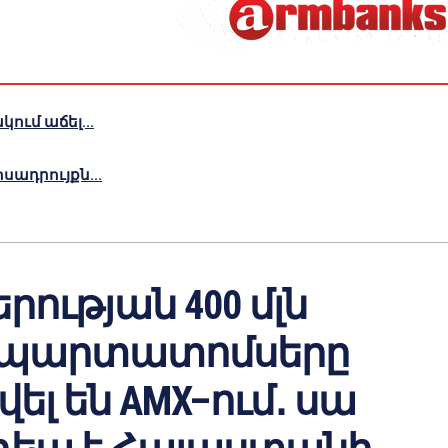
ւմ աճել...
ադրույքն...
երության 400 մլն
 պարտատոմսերը
ել են AMX–ում․ սա