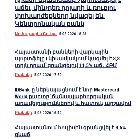
աճել, մինչդեռ դոլարի և ռուբլու
փոխարժեքները նվազել են.
Կենտրոնական բանկ
Արժույթային Շուկա
5.08.2026 18:23
Հայաստանի բանկերի վարկային
պորտֆելը I կիսամյակում կազմել է 8,8
տրլն դրամ՝ գրանցելով 11,5% աճ․ ՀԲՄ
Բանկեր
5.08.2026 17:59
IDBank-ը ներկայացնում է նոր Mastercard
World քարտը՝ ճանապարհորդական
առավելություններով և հատուկ արշավով
Բանկեր
5.08.2026 16:42
Հայաստանում հուլիսին գրանցվել է 4,5%
գնաճ