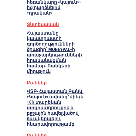
հեռանկարը «կայուն»-
ից դարձնելով
«դրական»
Տնտեսական
Հայաստանը
կպատրաստի
գործողությունների
ծրագիր՝ MONEYVAL-ի
առաջարկությունների
իրականացման
համար․ Բանկերի
միություն
Բանկեր
ՎՏԲ-Հայաստան Բանկ.
«Կայուն» ավանդ՝ մինչև
10% տարեկան
տոկոսադրույքով և
բջջային հավելվածով
ձևակերպելու
հնարավորությամբ
Բանկեր