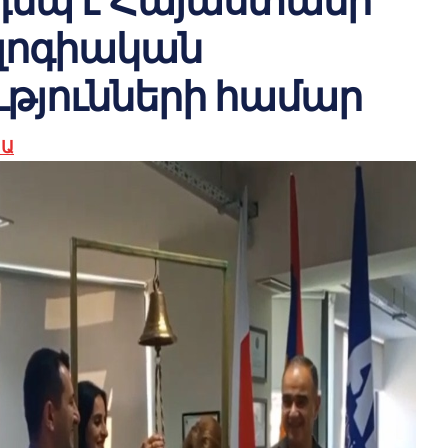
եպ է Հայաստանի
լոգիական
ւթյունների համար
ԿԱ