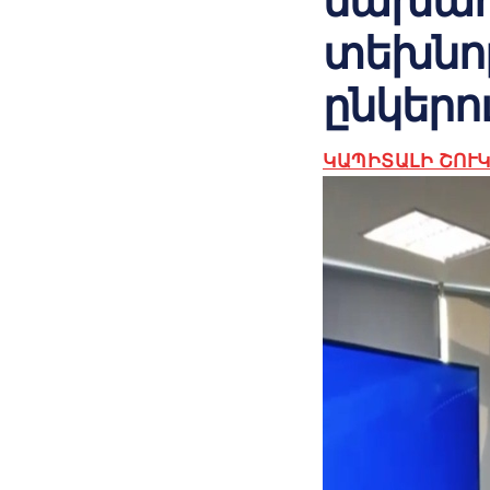
նախադ
տեխնո
ընկերո
ԿԱՊԻՏԱԼԻ ՇՈՒ