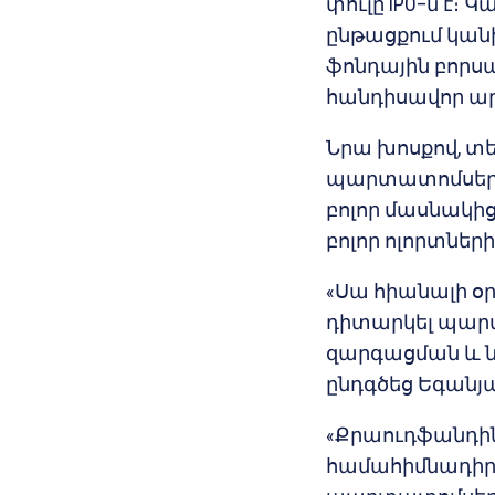
փուլը IPO–ն է։ 
ընթացքում կան
ֆոնդային բորս
հանդիսավոր ա
Նրա խոսքով, տ
պարտատոմսերի 
բոլոր մասնակի
բոլոր ոլորտներ
«Սա հիանալի օր
դիտարկել պարտ
զարգացման և նո
ընդգծեց Եգանյ
«Քրաուդֆանդին
համահիմնադիր 