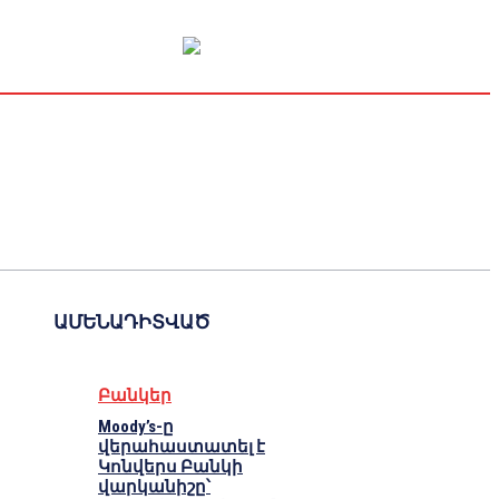
Կապիտալի շուկա
Տնտեսական
Կրիպտո
Հարցազրույց
ԱՄԵՆԱԴԻՏՎԱԾ
Բանկեր
Moody’s-ը
վերահաստատել է
Կոնվերս Բանկի
վարկանիշը՝