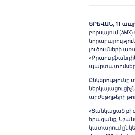
ԵՐԵՎԱՆ, 11 ապր
բորսայում (AM
նորարարությու
լուծումների առ
«Քրաուդֆանդինգ Ֆ
պարտատոմսեր
Ընկերությունը
ներկայացուցիչն
արժեթղթերի թո
«Ցանկացած բիզն
երազանք; Նշանա
կատարում ընկեր