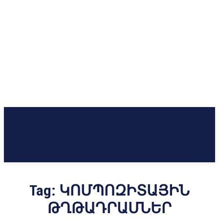
Tag:
ԿՈՄՊՈԶԻՏԱՅԻՆ
ԹՂԹԱԴՐԱՄՆԵՐ