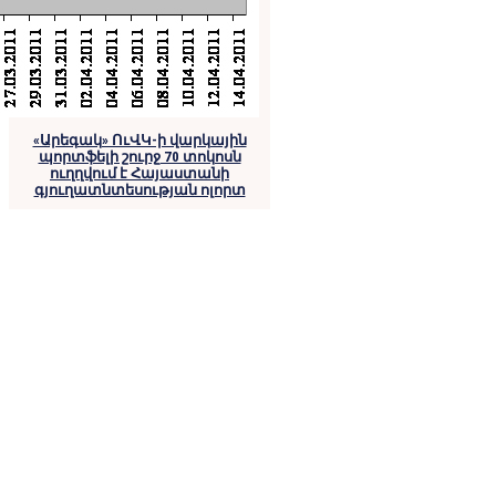
«Արեգակ» ՈւՎԿ-ի վարկային
պորտֆելի շուրջ 70 տոկոսն
ուղղվում է Հայաստանի
գյուղատնտեսության ոլորտ