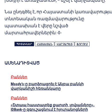
խնդիր է առաջանում», – նշել է վարչապետը:
Նա ընդգծել է, որ Հայաստանի կառավարությ
տնտեսական ռազմավարությունը
պատասխան է վերը նշված
մարտահրավերներին:-0-
ՊԻՏԱԿՆԵՐ
ՀԱՅԱՍՏԱՆ
ՎԱՐՉԱՊԵՏ
ՖՈՐՈՒՄ
ԱՄԵՆԱԴԻՏՎԱԾ
Բանկեր
Moody’s-ը բարձրացրել է Ակբա բանկի
վարկանիշի հեռանկարը
Բանկեր
«Շտապ հաստատեք քարտի տվյալները»․
IDBank-ը զգուշացնում է հյուրանոցների