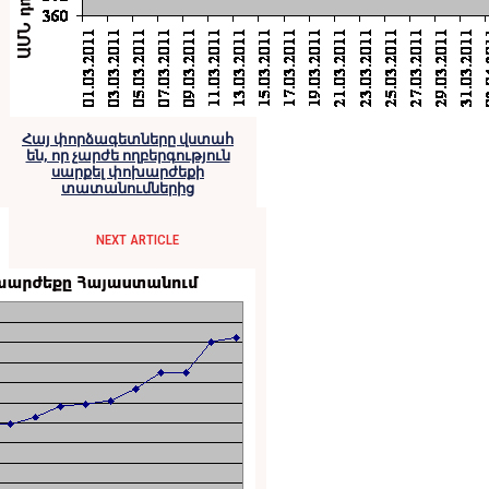
Հայ փորձագետները վստահ
են, որ չարժե ողբերգություն
սարքել փոխարժեքի
տատանումներից
NEXT ARTICLE