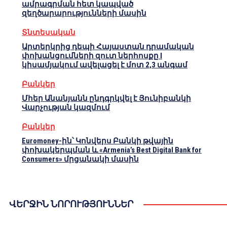
ամրագրման հետ կապված
զեղծարարությունների մասին
Տնտեսական
Արտերկրից դեպի Հայաստան դրամական
փոխանցումների զուտ ներհոսքը I
կիսամյակում ավելացել է մոտ 2,3 անգամ
Բանկեր
Մհեր Անանյանն ընդգրկվել է Յունիբանկի
Վարչության կազմում
Բանկեր
Euromoney-ին՝ Կոնվերս Բանկի թվային
փոխակերպման և «Armenia’s Best Digital Bank for
Consumers» մրցանակի մասին
ՎԵՐՋԻՆ ՆՈՐՈՒԹՅՈՒՆՆԵՐ