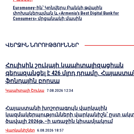
Euromoney-ին՝ Կոնվերս Բանկի թվային
փոխակերպման և «Armenia’s Best Digital Bank for
Consumers» մրցանակի մասին
ՎԵՐՋԻՆ ՆՈՐՈՒԹՅՈՒՆՆԵՐ
Հուլիսին շուկայի կապիտալիզացիան
գերազանցել է 426 մլրդ դրամը. Հայաստա
ֆոնդային բորսա
Կապիտալի Շուկա
7.08.2026 12:34
Հայաստանի խոշորագույն վարկային
կազմակերպությունների վարկանիշն՝ ըստ ակ
ծավալի 2026թ․–ի առաջին կիսամյակում
Վարկանիշներ
6.08.2026 18:57