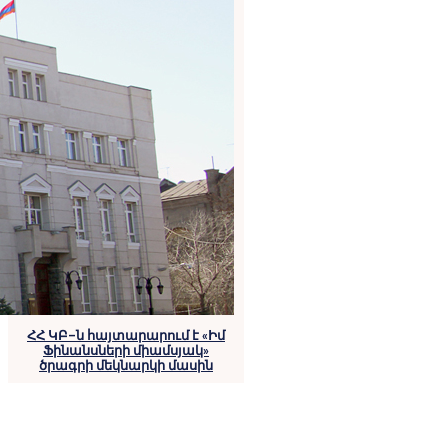
ՀՀ ԿԲ–ն հայտարարում է «Իմ
Ֆինանսների միամսյակ»
ծրագրի մեկնարկի մասին