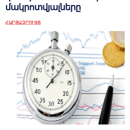
մակրոտվյալները
ՀԱՐՑԱԶՐՈՒՅՑ