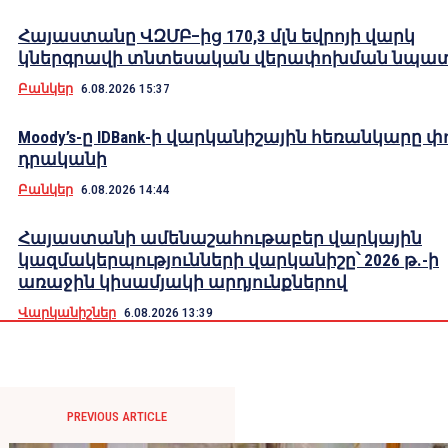
Հայաստանը ՎԶՄԲ–ից 170,3 մլն եվրոյի վարկ
կներգրավի տնտեսական վերափոխման նպա
Բանկեր
6.08.2026 15:37
Moody’s-ը IDBank-ի վարկանիշային հեռանկարը փ
դրականի
Բանկեր
6.08.2026 14:44
Հայաստանի ամենաշահութաբեր վարկային
կազմակերպությունների վարկանիշը՝ 2026 թ.-ի
առաջին կիսամյակի արդյունքներով
Վարկանիշներ
6.08.2026 13:39
PREVIOUS ARTICLE