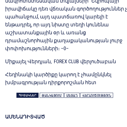
մակրոտնտեսական տվյալների` Եվրոպայի
իրավիճակը դեռ վճռական գործողություններ 
պահանջում, այդ պատճառով կարելի է
ենթադրել, որ այդ նիստը տեղի կունենա
աշխատանքային օր և առանց
դրամաշնորհային քաղաքականության լուրջ
փոփոխությունների։ –0–
Միքայել Վերդյան, FOREX CLUB վերլուծաբան
Հեղինակի կարծիքը կարող է չհամընկնել
խմբագրության դիրքորոշման հետ
ՊԻՏԱԿՆԵՐ
ԹԱՆԿԱՑՈՒՄ
ՄԵՏԱՂ
ՎԵՐԼՈՒԾՈՒԹՅՈՒՆ
ԱՄԵՆԱԴԻՏՎԱԾ