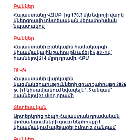
Բանկեր
Հայաստանը ՎԶՄԲ–ից 170,3 մլն եվրոյի վարկ
կներգրավի տնտեսական վերափոխման
նպատակով
Բանկեր
Հայաստանի բանկային համակարգի
կիսամյակային շահույթն աճել է 6,8%-ով՝
հասնելով 214 մլրդ դրամի. ՀԲՄ
ՈՒՎԿ
Հայաստանի վարկային
կազմակերպությունների զուտ շահույթը 2026
թ.-ի I կիսամյակում նվազել է 1.5 անգամ՝
հասնելով 21 մլրդ դրամի
Տնտեսական
Արտերկրից դեպի Հայաստան դրամական
փոխանցումների զուտ ներհոսքը I
կիսամյակում ավելացել է մոտ 2,3 անգամ
Բանկեր