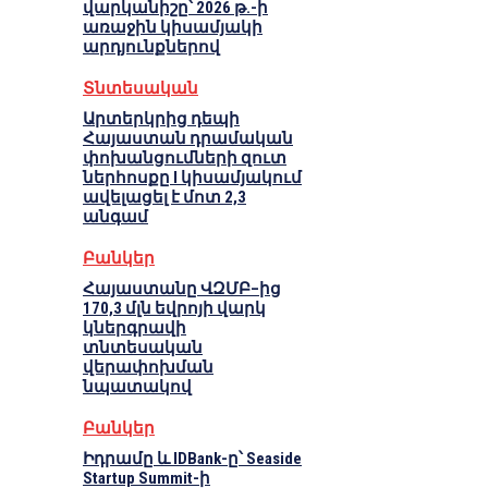
վարկանիշը՝ 2026 թ.-ի
առաջին կիսամյակի
արդյունքներով
Տնտեսական
Արտերկրից դեպի
Հայաստան դրամական
փոխանցումների զուտ
ներհոսքը I կիսամյակում
ավելացել է մոտ 2,3
անգամ
Բանկեր
Հայաստանը ՎԶՄԲ–ից
170,3 մլն եվրոյի վարկ
կներգրավի
տնտեսական
վերափոխման
նպատակով
Բանկեր
Իդրամը և IDBank-ը՝ Seaside
Startup Summit-ի