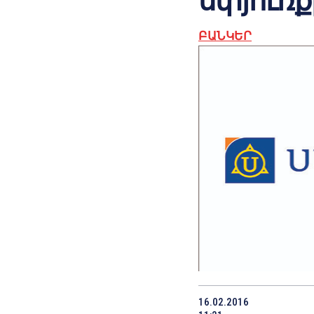
սփյուռ
ԲԱՆԿԵՐ
16.02.2016