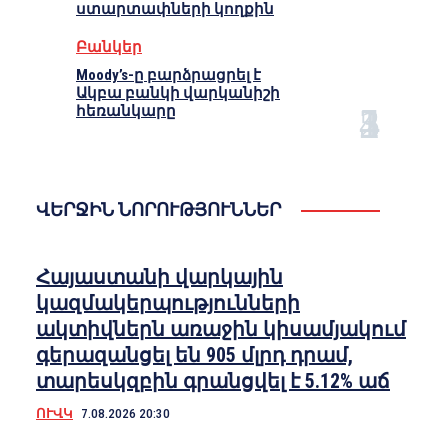
ստարտափների կողքին
Բանկեր
Moody’s-ը բարձրացրել է
Ակբա բանկի վարկանիշի
հեռանկարը
ՎԵՐՋԻՆ ՆՈՐՈՒԹՅՈՒՆՆԵՐ
Հայաստանի վարկային
կազմակերպությունների
ակտիվներն առաջին կիսամյակում
գերազանցել են 905 մլրդ դրամ,
տարեսկզբին գրանցվել է 5.12% աճ
ՈՒՎԿ
7.08.2026 20:30