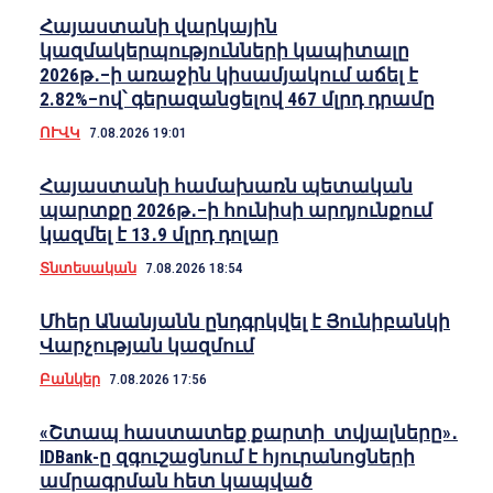
Հայաստանի վարկային
կազմակերպությունների կապիտալը
2026թ․–ի առաջին կիսամյակում աճել է
2.82%–ով՝ գերազանցելով 467 մլրդ դրամը
ՈՒՎԿ
7.08.2026 19:01
Հայաստանի համախառն պետական
պարտքը 2026թ․–ի հունիսի արդյունքում
կազմել է 13․9 մլրդ դոլար
Տնտեսական
7.08.2026 18:54
Մհեր Անանյանն ընդգրկվել է Յունիբանկի
Վարչության կազմում
Բանկեր
7.08.2026 17:56
«Շտապ հաստատեք քարտի տվյալները»․
IDBank-ը զգուշացնում է հյուրանոցների
ամրագրման հետ կապված