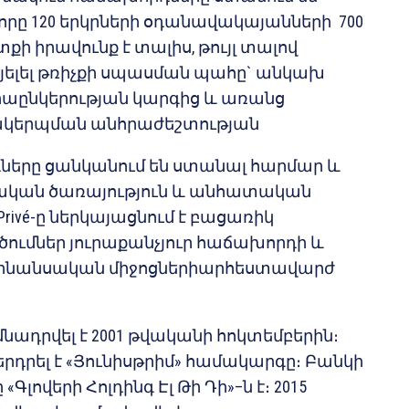
րտ, որը 120 երկրների օդանավակայանների 700
տքի իրավունք է տալիս, թույլ տալով
ելել թռիչքի սպասման պահը` անկախ
աընկերության կարգից և առանց
կերպման անհրաժեշտության
ները ցանկանում են ստանալ հարմար և
ական ծառայություն և անհատական
 Privé-ը ներկայացնում է բացառիկ
ծումներ յուրաքանչյուր հաճախորդի և
ֆինանսական միջոցներիարհեստավարժ
մնադրվել է 2001 թվականի հոկտեմբերին։
երդրել է «Յունիսթրիմ» համակարգը։ Բանկի
Գլովերի Հոլդինգ Էլ Թի Դի»–ն է։ 2015