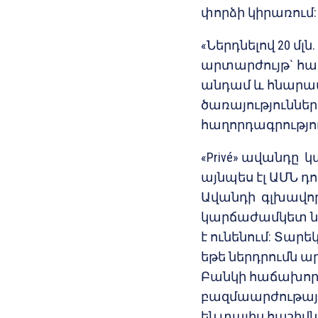
փորձի կիրառում:
«Ներդնելով 20 մ
արտարժույթ` հաճա
անդամ և հնարավ
ծառայություններ
հաղորդագրությու
«Privé» ավանդը 
այնպես էլ ԱՄՆ դո
Ավանդի գլխավոր ա
կարճաժամկետ նե
է ունենում: Տարե
եթե ներդրումն ար
Բանկի հաճախոր
բազմաարժութային V
են տալիս հաշիվն