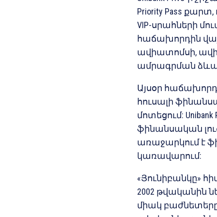
Priority Pass քա
VIP-սրահների մու
հաճախորդին վայ
ավիատոմսի, ավի
ամրագրման ձևա
Այսօր հաճախորդ
հուսալի ֆինանս
մոտեցում: Unibank
ֆինանսական լու
առաջարկում է 
կառավարում:
«Յունիբանկը» հի
2002 թվականին ն
միակ բաժնետերը «