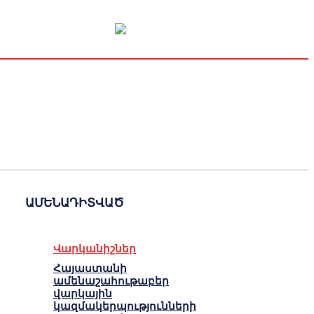
Կապիտալի շուկա
Տնտեսական
Կրիպտո
Հարցազրույց
ԱՄԵՆԱԴԻՏՎԱԾ
Վարկանիշներ
Հայաստանի
ամենաշահութաբեր
վարկային
կազմակերպությունների