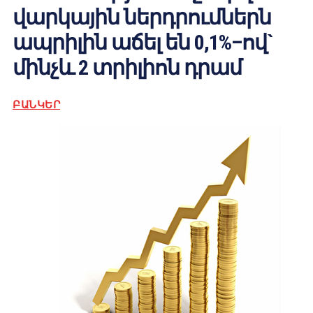
վարկային ներդրումներն
ապրիլին աճել են 0,1%–ով`
մինչև 2 տրիլիոն դրամ
ԲԱՆԿԵՐ