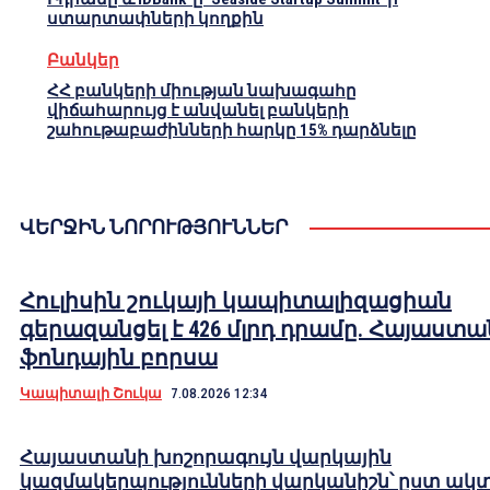
ստարտափների կողքին
Բանկեր
ՀՀ բանկերի միության նախագահը
վիճահարույց է անվանել բանկերի
շահութաբաժինների հարկը 15% դարձնելը
ՎԵՐՋԻՆ ՆՈՐՈՒԹՅՈՒՆՆԵՐ
Հուլիսին շուկայի կապիտալիզացիան
գերազանցել է 426 մլրդ դրամը. Հայաստա
ֆոնդային բորսա
Կապիտալի Շուկա
7.08.2026 12:34
Հայաստանի խոշորագույն վարկային
կազմակերպությունների վարկանիշն՝ ըստ ակ