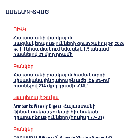
ԱՄԵՆԱԴԻՏՎԱԾ
ՈՒՎԿ
Հայաստանի վարկային
կազմակերպությունների զուտ շահույթը 2026
թ.-ի I կիսամյակում նվազել է 1.5 անգամ՝
հասնելով 21 մլրդ դրամի
Բանկեր
Հայաստանի բանկային համակարգի
կիսամյակային շահույթն աճել է 6,8%-ով՝
հասնելով 214 մլրդ դրամի. ՀԲՄ
Կապիտալի շուկա
Armbanks Weekly Digest. Հայաստանի
ֆինանսական շուկայի հիմնական
իրադարձությունները (հուլիսի 27–31)
Բանկեր
Իդրամը և IDBank-ը՝ Seaside Startup Summit-ի