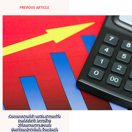
PREVIOUS ARTICLE
Հայաստանի առևտրային
բանկերի կողմից
շինարարության
վարկավորման ծավալն