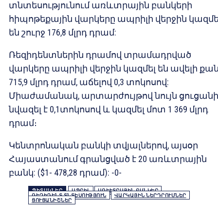
տնտեսությունում առևտրային բանկերի
հիպոթեքային վարկերը ապրիլի վերջին կազմե
են շուրջ 176,8 մլրդ դրամ:
Ռեզիդենտներին դրամով տրամադրված
վարկերը ապրիլի վերջին կազմել են ավելի քա
715,9 մլրդ դրամ, աճելով 0,3 տոկոսով:
Միաժամանակ, արտարժույթով նույն ցուցանի
նվազել է 0,1տոկոսով և կազմել մոտ 1 369 մլրդ
դրամ։
Կենտրոնական բանկի տվյալներով, այսօր
Հայաստանում գրանցված է 20 առևտրային
բանկ: ($1- 478,28 դրամ): -0-
ՊԻՏԱԿՆԵՐ
ԱՊՐԻԼ
ԱՌԵՒՏՐԱՅԻՆ ԲԱՆԿԵՐ
ՌԵԶԻԴԵՆՏ ՏՆՏԵՍՈՒԹՅՈՒՆ
ՎԱՐԿԱՅԻՆ ՆԵՐԴՐՈՒՄՆԵՐ
ՑՈՒՑԱՆԻՇՆԵՐ