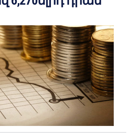
վ 6,270մլրդ դրամ