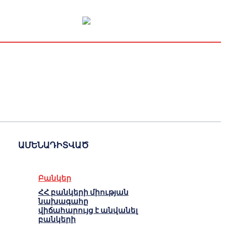
Կապիտալի շուկա
Տնտեսական
Կրիպտո
Հարցազրույց
ԱՄԵՆԱԴԻՏՎԱԾ
Բանկեր
ՀՀ բանկերի միության
նախագահը
վիճահարույց է անվանել
բանկերի