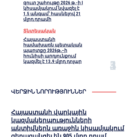
զուտ շահույթը 2026 թ.-ի I
կիսամյակում նվազել է
1.5 անգամ՝ հասնելով 21
մլրդ դրամի
Տնտեսական
Հայաստանի
համախառն պետական
պարտքը 2026թ․–ի
հունիսի արդյունքում
կազմել է 13․9 մլրդ դոլար
ՎԵՐՋԻՆ ՆՈՐՈՒԹՅՈՒՆՆԵՐ
Հայաստանի վարկային
կազմակերպությունների
ակտիվներն առաջին կիսամյակում
գերազանցել են 905 մլրդ դրամ,