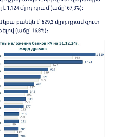
 1,124 մլրդ դրամ (աճը՝ 67,3%)։
Ակբա բանկն է՝ 629,3 մլրդ դրամ զուտ
ով (աճը՝ 16,8%)։