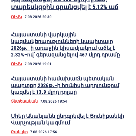
տարեսկզբին գրանցվել է 5.12% աճ
ՈՒՎԿ
7.08.2026 20:30
Հայաստանի վարկային
կազմակերպությունների կապիտալը
2026թ․–ի առաջին կիսամյակում աճել է
2.82%–ով՝ գերազանցելով 467 մլրդ դրամը
ՈՒՎԿ
7.08.2026 19:01
Հայաստանի համախառն պետական
պարտքը 2026թ․–ի հունիսի արդյունքում
կազմել է 13․9 մլրդ դոլար
Տնտեսական
7.08.2026 18:54
Մհեր Անանյանն ընդգրկվել է Յունիբանկի
Վարչության կազմում
Բանկեր
7.08.2026 17:56