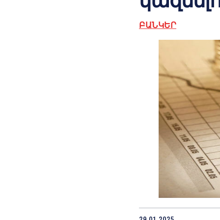
կազմելո
ԲԱՆԿԵՐ
29.01.2025