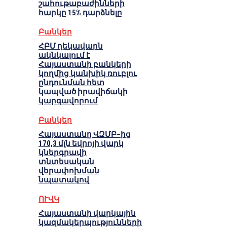
շահութաբաժինների
հարկը 15% դարձնելը
Բանկեր
ՀԲՄ ղեկավարն
ակնկալում է
Հայաստանի բանկերի
կողմից կանխիկ ռուբլու
ընդունման հետ
կապված իրավիճակի
կարգավորում
Բանկեր
Հայաստանը ՎԶՄԲ–ից
170,3 մլն եվրոյի վարկ
կներգրավի
տնտեսական
վերափոխման
նպատակով
ՈՒՎԿ
Հայաստանի վարկային
կազմակերպությունների