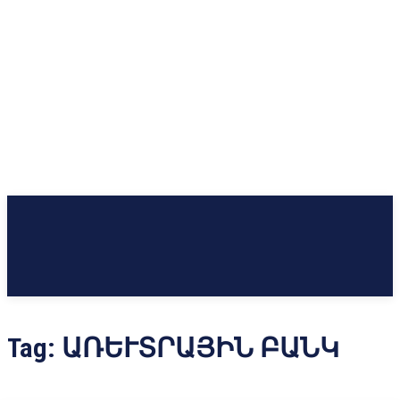
Tag:
ԱՌԵՒՏՐԱՅԻՆ ԲԱՆԿ