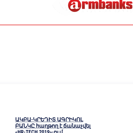
ԱԿԲԱ-ԿՐԵԴԻՏ ԱԳՐԻԿՈԼ
ԲԱՆԿԸ հաղթող է ճանաչվել
«HR-TECH 2019»-ում