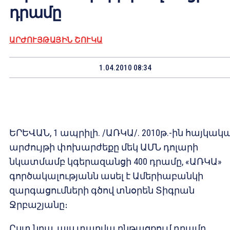
դրամը
ԱՐԺՈՒՅԹԱՅԻՆ ՇՈՒԿԱ
1.04.2010 08:34
ԵՐԵՎԱՆ, 1 ապրիլի. /ԱՌԿԱ/. 2010թ.-ին հայկակ
արժույթի փոխարժեքը մեկ ԱՄՆ դոլարի
նկատմամբ կգերազանցի 400 դրամը, «ԱՌԿԱ»
գործակալությանն ասել է Ամերիաբանկի
զարգացումների գծով տնօրեն Տիգրան
Ջրբաշյանը։
Ըստ նրա, այս տարվա ընթացքում դրամը