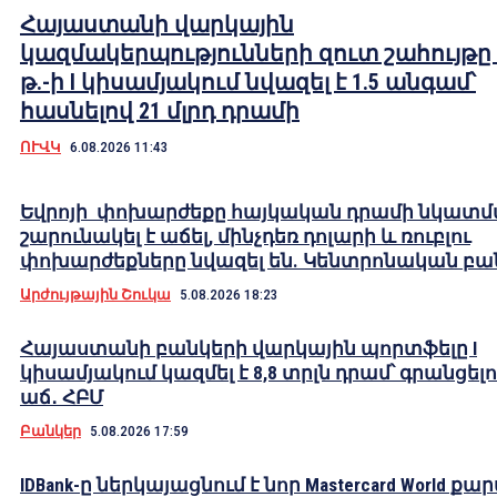
Հայաստանի վարկային
կազմակերպությունների զուտ շահույթը 
թ.-ի I կիսամյակում նվազել է 1.5 անգամ՝
հասնելով 21 մլրդ դրամի
ՈՒՎԿ
6.08.2026 11:43
Եվրոյի փոխարժեքը հայկական դրամի նկատ
շարունակել է աճել, մինչդեռ դոլարի և ռուբլու
փոխարժեքները նվազել են. Կենտրոնական բա
Արժույթային Շուկա
5.08.2026 18:23
Հայաստանի բանկերի վարկային պորտֆելը I
կիսամյակում կազմել է 8,8 տրլն դրամ՝ գրանցելո
աճ․ ՀԲՄ
Բանկեր
5.08.2026 17:59
IDBank-ը ներկայացնում է նոր Mastercard World քա