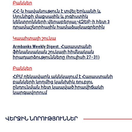
Բանկեր
ՀՀ-ն հավանություն է տվել Երևանի և
Սյունիքի մաքսային և լոգիստիկ
կենտրոնների վերաբերյալ ՎԶԵԲ-ի հետ 3
դրամաշնորհային համաձայնագրերին
Կապիտալի շուկա
Armbanks Weekly Digest. Հայաստանի
ֆինանսական շուկայի հիմնական
իրադարձությունները (հուլիսի 27–31)
Բանկեր
ՀԲՄ ղեկավարն ակնկալում է Հայաստանի
բանկերի կողմից կանխիկ ռուբլու
ընդունման հետ կապված իրավիճակի
կարգավորում
ՎԵՐՋԻՆ ՆՈՐՈՒԹՅՈՒՆՆԵՐ