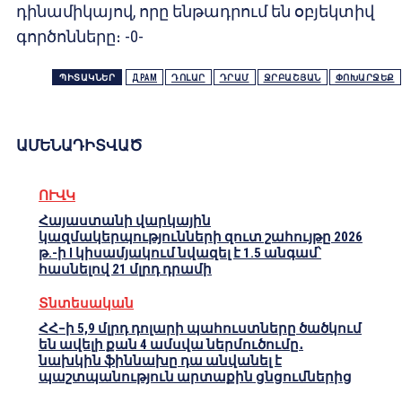
դինամիկայով, որը ենթադրում են օբյեկտիվ
գործոնները։ -0-
ՊԻՏԱԿՆԵՐ
ДРАМ
ԴՈԼԱՐ
ԴՐԱՄ
ՋՐԲԱՇՅԱՆ
ՓՈԽԱՐՋԵՔ
ԱՄԵՆԱԴԻՏՎԱԾ
ՈՒՎԿ
Հայաստանի վարկային
կազմակերպությունների զուտ շահույթը 2026
թ.-ի I կիսամյակում նվազել է 1.5 անգամ՝
հասնելով 21 մլրդ դրամի
Տնտեսական
ՀՀ–ի 5,9 մլրդ դոլարի պահուստները ծածկում
են ավելի քան 4 ամսվա ներմուծումը․
նախկին ֆիննախը դա անվանել է
պաշտպանություն արտաքին ցնցումներից