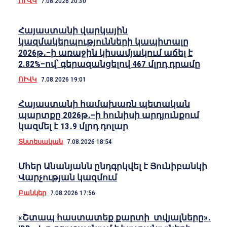
ՈՒՎԿ
7.08.2026 20:30
Հայաստանի վարկային
կազմակերպությունների կապիտալը
2026թ․–ի առաջին կիսամյակում աճել է
2.82%–ով՝ գերազանցելով 467 մլրդ դրամը
ՈՒՎԿ
7.08.2026 19:01
Հայաստանի համախառն պետական
պարտքը 2026թ․–ի հունիսի արդյունքում
կազմել է 13․9 մլրդ դոլար
Տնտեսական
7.08.2026 18:54
Մհեր Անանյանն ընդգրկվել է Յունիբանկի
Վարչության կազմում
Բանկեր
7.08.2026 17:56
«Շտապ հաստատեք քարտի տվյալները»․