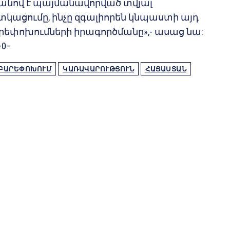
նով է պայմանավորված տվյալ
տկացումը, ինչը զգալիորեն կնպաստի այդ
եփոխումների իրագործմանը»,- ասաց նա:
–0–
ԲԱՐԵՓՈԽՈՒՄ
ԿԱՌԱՎԱՐՈՒԹՅՈՒՆ
ՀԱՅԱՍՏԱՆ