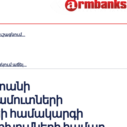
շացնում...
ւմ աճել...
տանի
ամուտների
եի համակարգի