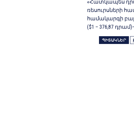
«Հատկապես դրա
ռեսուրսների հա
համակարգի բար
($1 – 376,87 դրամ)
ՊԻՏԱԿՆԵՐ