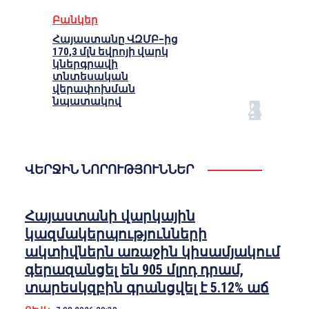
Բանկեր
Հայաստանը ՎԶՄԲ–ից
170,3 մլն եվրոյի վարկ
կներգրավի
տնտեսական
վերափոխման
նպատակով
ՎԵՐՋԻՆ ՆՈՐՈՒԹՅՈՒՆՆԵՐ
Հայաստանի վարկային
կազմակերպությունների
ակտիվներն առաջին կիսամյակում
գերազանցել են 905 մլրդ դրամ,
տարեսկզբին գրանցվել է 5.12% աճ