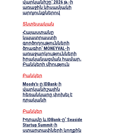
վարկանիշը՝ 2026 թ.-ի
առաջին կիսամյակի
արդյունքներով
Տնտեսական
Հայաստանը
կպատրաստի
գործողությունների
ծրագիր՝ MONEYVAL-ի
առաջարկությունների
իրականացման համար․
Բանկերի միություն
Բանկեր
Moody’s-ը IDBank-ի
վարկանիշային
հեռանկարը փոխել է
դրականի
Բանկեր
Իդրամը և IDBank-ը՝ Seaside
Startup Summit-ի
ստարտափների կողքին