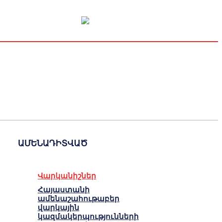
Կապիտալի շուկա
Տնտեսական
Կրիպտո
Հարցազրույց
ԱՄԵՆԱԴԻՏՎԱԾ
Վարկանիշներ
Հայաստանի
ամենաշահութաբեր
վարկային
կազմակերպությունների