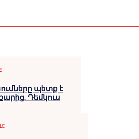
E
ւմները պետք է
քարից. Դեմկուս
LE