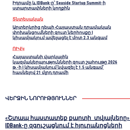
Իդրամը և IDBank-ը՝ Seaside Startup Summit-ի
ստարտափների կողքին
Տնտեսական
Արտերկրից դեպի Հայաստան դրամական
փոխանցումների զուտ ներհոսքը I
կիսամյակում ավելացել է մոտ 2,3 անգամ
ՈՒՎԿ
Հայաստանի վարկային
կազմակերպությունների զուտ շահույթը 2026
թ.-ի I կիսամյակում նվազել է 1.5 անգամ՝
հասնելով 21 մլրդ դրամի
ՎԵՐՋԻՆ ՆՈՐՈՒԹՅՈՒՆՆԵՐ
«Շտապ հաստատեք քարտի տվյալները»
IDBank-ը զգուշացնում է հյուրանոցների