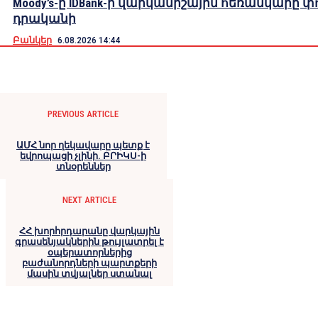
Moody’s-ը IDBank-ի վարկանիշային հեռանկարը փ
դրականի
Բանկեր
6.08.2026 14:44
PREVIOUS ARTICLE
ԱՄՀ նոր ղեկավարը պետք է
եվրոպացի չլինի. ԲՐԻԿՍ-ի
տնօրեններ
NEXT ARTICLE
ՀՀ խորհրդարանը վարկային
գրասենյակներին թույլատրել է
օպերատորներից
բաժանորդների պարտքերի
մասին տվյալներ ստանալ