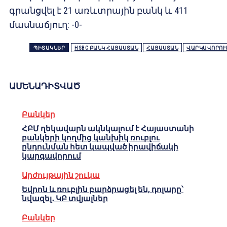
գրանցվել է 21 առևտրային բանկ և 411
մասնաճյուղ: -0-
ՊԻՏԱԿՆԵՐ
HSBC ԲԱՆԿ ՀԱՅԱՍՏԱՆ
ՀԱՅԱՍՏԱՆ
ՎԱՐԿԱՎՈՐՈՒ
ԱՄԵՆԱԴԻՏՎԱԾ
Բանկեր
ՀԲՄ ղեկավարն ակնկալում է Հայաստանի
բանկերի կողմից կանխիկ ռուբլու
ընդունման հետ կապված իրավիճակի
կարգավորում
Արժույթային շուկա
Եվրոն և ռուբլին բարձրացել են, դոլարը՝
նվազել․ ԿԲ տվյալներ
Բանկեր