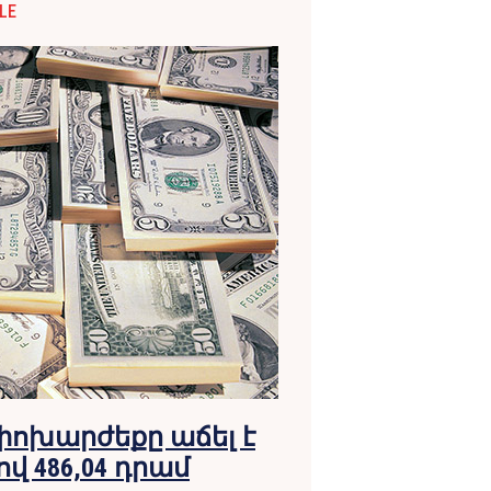
LE
փոխարժեքը աճել է
ով 486,04 դրամ