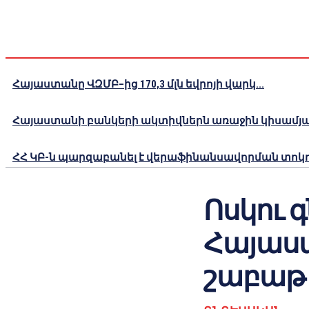
Հայաստանը ՎԶՄԲ–ից 170,3 մլն եվրոյի վարկ...
Հայաստանի բանկերի ակտիվներն առաջին կիսամյակո
ՀՀ ԿԲ-ն պարզաբանել է վերաֆինանսավորման տոկոս
Ոսկու 
Հայաս
շաբաթ մ