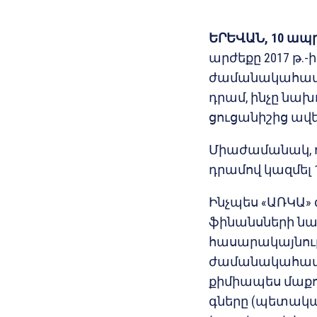
ԵՐԵՎԱՆ, 10 ապր
արժեքը 2017 թ.-
ժամանակահատված
դրամ, ինչը ն
ցուցանիշից ավել
Միաժամանակ, ոս
դրամով կազմել 1
Ինչպես «ԱՌԿԱ»
ֆինանսների ն
հասարակայնութ
ժամանակահատվ
քիմիապես մաքո
գները (պետա