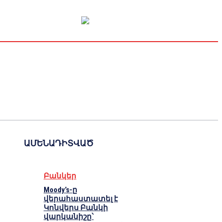
Կապիտալի շուկա
Տնտեսական
Կրիպտո
Հարցազրույց
ԱՄԵՆԱԴԻՏՎԱԾ
Բանկեր
Moody’s-ը
վերահաստատել է
Կոնվերս Բանկի
վարկանիշը՝