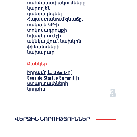
սահմանափակումները
կարող են
դանդաղեցնել
Հայաստանում գնաճը,
սակայն ԿԲ-ի
տոկոսադրույքի
նվազեցում չի
ակնկալվում. նախկին
ֆինանսների
նախարար
Բանկեր
Իդրամը և IDBank-ը՝
Seaside Startup Summit-ի
ստարտափների
կողքին
ՎԵՐՋԻՆ ՆՈՐՈՒԹՅՈՒՆՆԵՐ