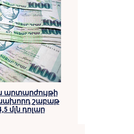
ն արտարժույթի
մ նախորդ շաբաթ
4,5 մլն դոլար