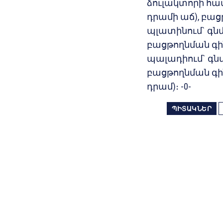
ձուլակտորի համա
դրամի աճ), բացթ
պլատինում` գնմա
բացթողնման գինը
պալադիում` գնմա
բացթողնման գինը`
դրամ)։ -0-
ՊԻՏԱԿՆԵՐ