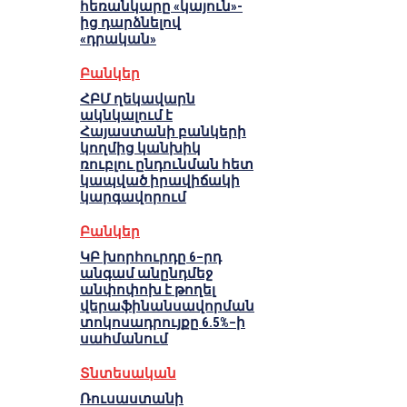
հեռանկարը «կայուն»-
ից դարձնելով
«դրական»
Բանկեր
ՀԲՄ ղեկավարն
ակնկալում է
Հայաստանի բանկերի
կողմից կանխիկ
ռուբլու ընդունման հետ
կապված իրավիճակի
կարգավորում
Բանկեր
ԿԲ խորհուրդը 6–րդ
անգամ անընդմեջ
անփոփոխ է թողել
վերաֆինանսավորման
տոկոսադրույքը 6.5%–ի
սահմանում
Տնտեսական
Ռուսաստանի