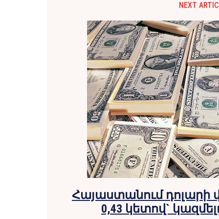
NEXT ARTIC
Հայաստանում դոլարի 
0,43 կետով` կազմել