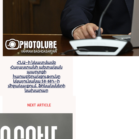
ՀՆԱ–ի նկատմամբ
Հայաստանի պետական
պարտքի
հարաբերակցությունը
կկայունանա 50-60%–ի
միջակայքում․ ֆինանսների
նախարար
NEXT ARTICLE