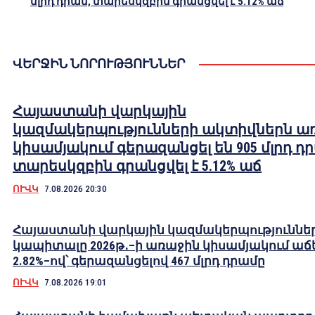
մլրդ դրամ, տարեսկզբին գրանցվել է 5.12% աճ
ՎԵՐՋԻՆ ՆՈՐՈՒԹՅՈՒՆՆԵՐ
Հայաստանի վարկային
կազմակերպությունների ակտիվներն ա
կիսամյակում գերազանցել են 905 մլրդ դ
տարեսկզբին գրանցվել է 5.12% աճ
ՈՒՎԿ
7.08.2026 20:30
Հայաստանի վարկային կազմակերպություննե
կապիտալը 2026թ․–ի առաջին կիսամյակում աճե
2.82%–ով՝ գերազանցելով 467 մլրդ դրամը
ՈՒՎԿ
7.08.2026 19:01