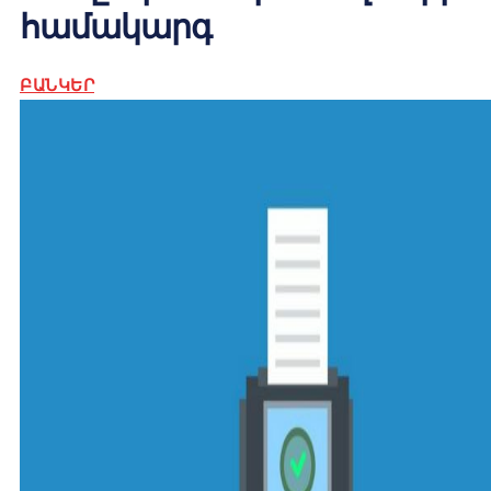
համակարգ
ԲԱՆԿԵՐ