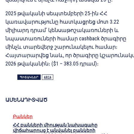
2025 թվականի սեպտեմբերի 25-ին ՀՀ
կառավարությունը հատկացրեց մոտ 3.22
միլիարդ դրամ՝ կենսաթոշակառուների և
նպաստառուների համար cashback ծրագիրը
մինչև տարեվերջ շարունակելու համար։
Հայտարարվեց նաև, որ ծրագիրը կշարունակ
2026 թվականին։ ($1 – 383.05 դրամ)։
ՊԻՏԱԿՆԵՐ
ARCA
ԱՄԵՆԱԴԻՏՎԱԾ
Բանկեր
ՀՀ բանկերի միության նախագահը
վիճահարույց է անվանել բանկերի