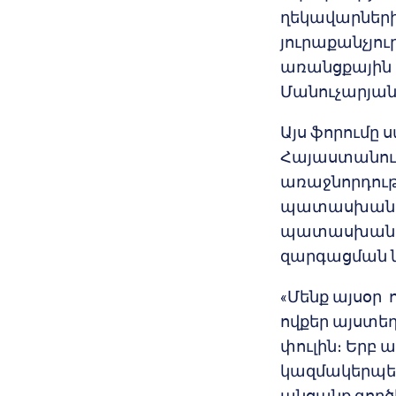
ղեկավարներից
յուրաքանչյու
առանցքային ե
Մանուչարյան
Այս ֆորումը 
Հայաստանում
առաջնորդությ
պատասխանատ
պատասխանատվ
զարգացման ն
«Մենք այսօր 
ովքեր այստե
փուլին։ Երբ
կազմակերպել
անցանք գործի