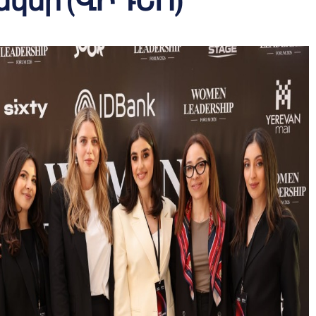
նկեր (ՎԻԴԵՈ)