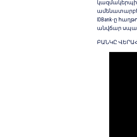
կազմակերպիչ
ամենատարբե
IDBank-ը հաղթ
անվճար սպա
ԲԱՆԿԸ ՎԵՐԱՀ