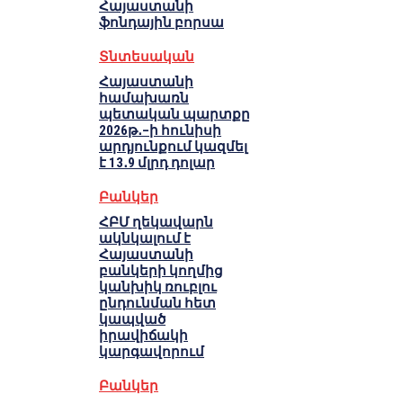
Հայաստանի
ֆոնդային բորսա
Տնտեսական
Հայաստանի
համախառն
պետական պարտքը
2026թ․–ի հունիսի
արդյունքում կազմել
է 13․9 մլրդ դոլար
Բանկեր
ՀԲՄ ղեկավարն
ակնկալում է
Հայաստանի
բանկերի կողմից
կանխիկ ռուբլու
ընդունման հետ
կապված
իրավիճակի
կարգավորում
Բանկեր