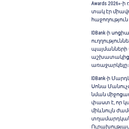
Awards 2026»
տակ էր միավ
հաջողությու
IDBank-ի սո
ուղղություն
պայմանների ս
աշխատակիցն
առաջարկելը։
IDBank-ի Մա
Սոնա Մանուչ
նման միջոցառ
փաստ է, որ կ
միևնույն ժամ
տղամարդկան
Ուրախությամբ 