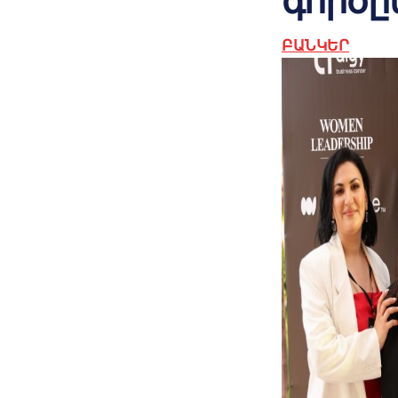
գործը
ԲԱՆԿԵՐ