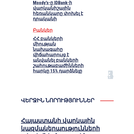
Moody’s-ը IDBank-ի
վարկանիշային
հեռանկարը փոխել է
դրականի
Բանկեր
ՀՀ բանկերի
միության
նախագահը
վիճահարույց է
անվանել բանկերի
շահութաբաժինների
հարկը 15% դարձնելը
ՎԵՐՋԻՆ ՆՈՐՈՒԹՅՈՒՆՆԵՐ
Հայաստանի վարկային
կազմակերպությունների