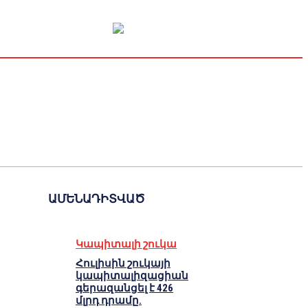
Կապիտալի շուկա
Տնտեսական
Կրիպտո
Հարցազրույց
ԱՄԵՆԱԴԻՏՎԱԾ
Կապիտալի շուկա
Հուլիսին շուկայի
կապիտալիզացիան
գերազանցել է 426
մլրդ դրամը.