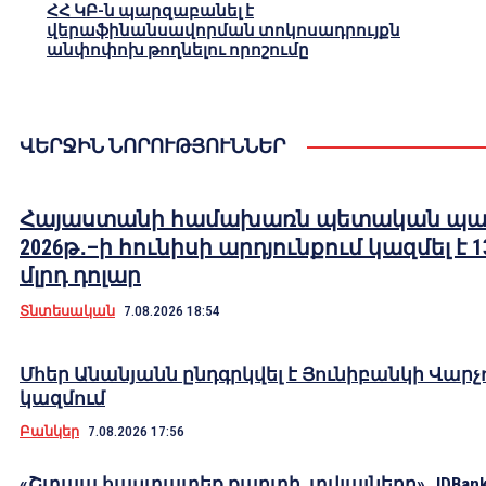
ՀՀ ԿԲ-ն պարզաբանել է
վերաֆինանսավորման տոկոսադրույքն
անփոփոխ թողնելու որոշումը
ՎԵՐՋԻՆ ՆՈՐՈՒԹՅՈՒՆՆԵՐ
Հայաստանի համախառն պետական պա
2026թ․–ի հունիսի արդյունքում կազմել է 1
մլրդ դոլար
Տնտեսական
7.08.2026 18:54
Մհեր Անանյանն ընդգրկվել է Յունիբանկի Վարչ
կազմում
Բանկեր
7.08.2026 17:56
«Շտապ հաստատեք քարտի տվյալները»․ IDBank