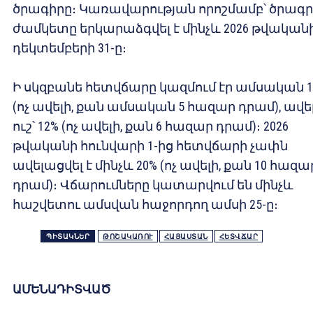
ծրագիրը։ Կառավարության որոշմամբ՝ ծրագր
ժամկետը երկարաձգվել է մինչև 2026 թվական
դեկտեմբերի 31-ը։
Ի սկզբանե հետվճարը կազմում էր ամսական 1
(ոչ ավելի, քան ամսական 5 հազար դրամ), ավե
ուշ՝ 12% (ոչ ավելի, քան 6 հազար դրամ)։ 2026
թվականի հունվարի 1-ից հետվճարի չափն
ավելացվել է մինչև 20% (ոչ ավելի, քան 10 հազա
դրամ)։ Վճարումները կատարվում են մինչև
հաշվետու ամսվան հաջորդող ամսի 25-ը։
ՊԻՏԱԿՆԵՐ
ԹՈՇԱԿԱՌՈՒ
ՀԱՅԱՍՏԱՆ
ՀԵՏՎՃԱՐ
ԱՄԵՆԱԴԻՏՎԱԾ