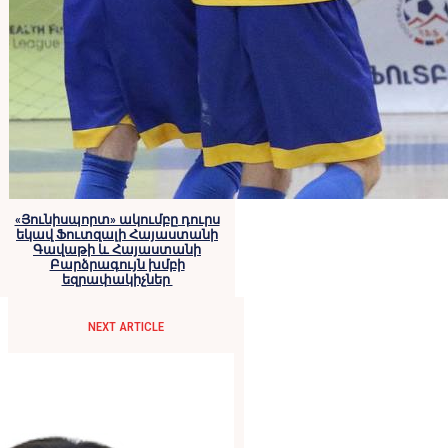
«Յունիսպորտ» ակումբը դուրս
եկավ Ֆուտզալի Հայաստանի
Գավաթի և Հայաստանի
Բարձրագույն խմբի
եզրափակիչներ
NEXT ARTICLE