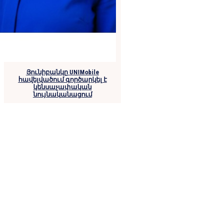
Յունիբանկը UNIMobile
հավելվածում գործարկել է
կենսաչափական
նույնականացում