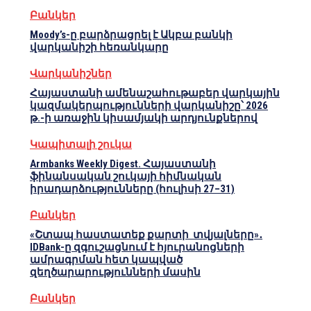
Բանկեր
Moody’s-ը բարձրացրել է Ակբա բանկի
վարկանիշի հեռանկարը
Վարկանիշներ
Հայաստանի ամենաշահութաբեր վարկային
կազմակերպությունների վարկանիշը՝ 2026
թ.-ի առաջին կիսամյակի արդյունքներով
Կապիտալի շուկա
Armbanks Weekly Digest. Հայաստանի
ֆինանսական շուկայի հիմնական
իրադարձությունները (հուլիսի 27–31)
Բանկեր
«Շտապ հաստատեք քարտի տվյալները»․
IDBank-ը զգուշացնում է հյուրանոցների
ամրագրման հետ կապված
զեղծարարությունների մասին
Բանկեր