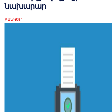
նախարար
ԲԱՆԿԵՐ