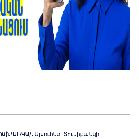
իսի․/ԱՌԿԱ/․
Այսուհետ Յունիբանկի