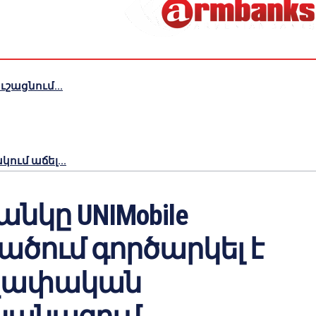
շացնում...
ւմ աճել...
նկը UNIMobile
ածում գործարկել է
չափական