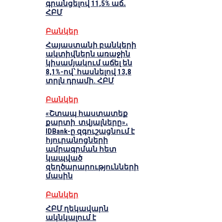
գրանցելով 11,5% աճ․
ՀԲՄ
Բանկեր
Հայաստանի բանկերի
ակտիվներն առաջին
կիսամյակում աճել են
8,1%-ով՝ հասնելով 13,8
տրլն դրամի. ՀԲՄ
Բանկեր
«Շտապ հաստատեք
քարտի տվյալները»․
IDBank-ը զգուշացնում է
հյուրանոցների
ամրագրման հետ
կապված
զեղծարարությունների
մասին
Բանկեր
ՀԲՄ ղեկավարն
ակնկալում է