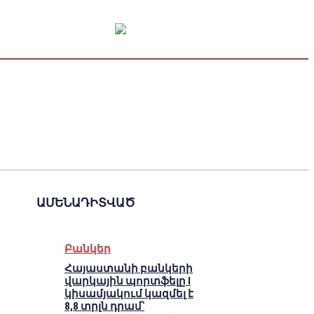
Կապիտալի շուկա
Տնտեսական
Կրիպտո
Հարցազրույց
ԱՄԵՆԱԴԻՏՎԱԾ
Բանկեր
Հայաստանի բանկերի
վարկային պորտֆելը I
կիսամյակում կազմել է
8,8 տրլն դրամ՝