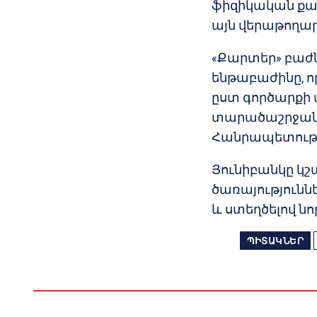
ֆիզիկական քար
այն վերաթողար
«Քարտեր» բաժն
ենթաբաժինը, ո
ըստ գործարքի տ
տարածաշրջան
Հանրապետությ
Յունիբանկը կշ
ծառայությունն
և ստեղծելով նո
ՊԻՏԱԿՆԵՐ