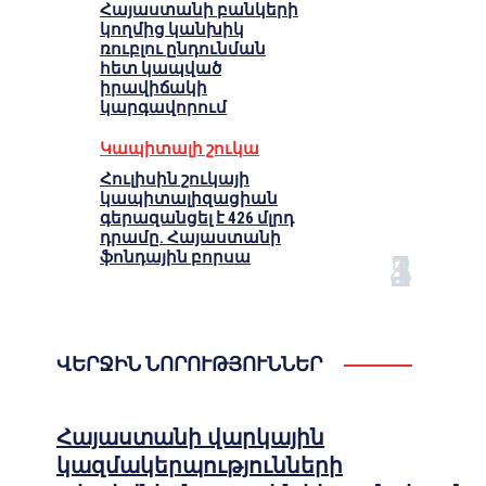
Հայաստանի բանկերի
կողմից կանխիկ
ռուբլու ընդունման
հետ կապված
իրավիճակի
կարգավորում
Կապիտալի շուկա
Հուլիսին շուկայի
կապիտալիզացիան
գերազանցել է 426 մլրդ
դրամը. Հայաստանի
ֆոնդային բորսա
ՎԵՐՋԻՆ ՆՈՐՈՒԹՅՈՒՆՆԵՐ
Հայաստանի վարկային
կազմակերպությունների