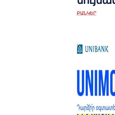
նույն
ԲԱՆԿԵՐ