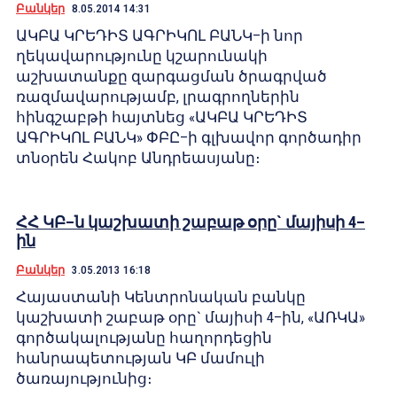
Բանկեր
8.05.2014 14:31
ԱԿԲԱ ԿՐԵԴԻՏ ԱԳՐԻԿՈԼ ԲԱՆԿ–ի նոր
ղեկավարությունը կշարունակի
աշխատանքը զարգացման ծրագրված
ռազմավարությամբ, լրագրողներին
հինգշաբթի հայտնեց «ԱԿԲԱ ԿՐԵԴԻՏ
ԱԳՐԻԿՈԼ ԲԱՆԿ» ՓԲԸ–ի գլխավոր գործադիր
տնօրեն Հակոբ Անդրեասյանը։
ՀՀ ԿԲ–ն կաշխատի շաբաթ օրը` մայիսի 4–
ին
Բանկեր
3.05.2013 16:18
Հայաստանի Կենտրոնական բանկը
կաշխատի շաբաթ օրը` մայիսի 4–ին, «ԱՌԿԱ»
գործակալությանը հաղորդեցին
հանրապետության ԿԲ մամուլի
ծառայությունից։