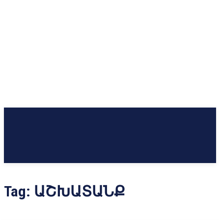
Tag:
ԱՇԽԱՏԱՆՔ