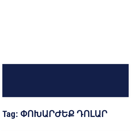
Tag:
ՓՈԽԱՐԺԵՔ ԴՈԼԱՐ