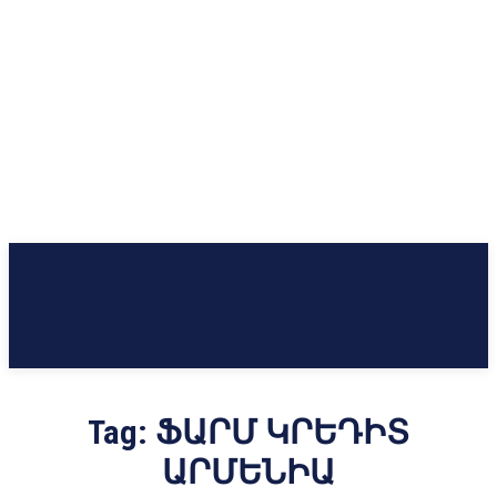
Tag:
ՖԱՐՄ ԿՐԵԴԻՏ
ԱՐՄԵՆԻԱ