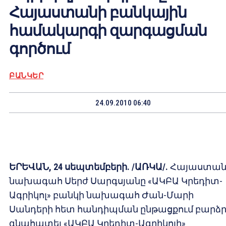
Հայաստանի բանկային
համակարգի զարգացման
գործում
ԲԱՆԿԵՐ
24.09.2010 06:40
ԵՐԵՎԱՆ,
24
սեպտեմբերի. /ԱՌԿԱ/.
Հայաստան
նախագահ Սերժ Սարգսյանը «ԱԿԲԱ Կրեդիտ-
Ագրիկոլ» բանկի նախագահ Ժան-Մարի
Սանդերի հետ հանդիպման ընթացքում բարձր
գնահատել «ԱԿԲԱ Կրեդիտ-Ագրիկոլի»