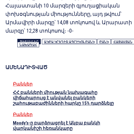
Հայաստանի 10 մարզերի գյուղացիական
փոխօգնության միությունները, այդ թվում՝
Արմավիրի մարզը՝ 14,08 տոկոսով և Արարատի
մարզը՝ 12,28 տոկոսով։ -0-
ՊԻՏԱԿՆԵՐ
ԱԿԲԱ ԿՐԵԴԻՏ ԱԳՐԻԿՈԼ ԲԱՆԿ
ԲԱՆԿ
ՀԱՅԱՍՏԱՆ
ՆԱԽԱԳԱՀ
ԱՄԵՆԱԴԻՏՎԱԾ
Բանկեր
ՀՀ բանկերի միության նախագահը
վիճահարույց է անվանել բանկերի
շահութաբաժինների հարկը 15% դարձնելը
Բանկեր
Moody’s-ը բարձրացրել է Ակբա բանկի
վարկանիշի հեռանկարը