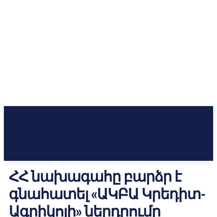
ՀՀ նախագահը բարձր է
գնահատել «ԱԿԲԱ Կրեդիտ-
Ագրիկոլի» ներդրումը