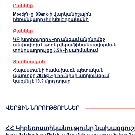
Բանկեր
Moody’s-ը IDBank-ի վարկանիշային
հեռանկարը փոխել է դրականի
Բանկեր
ԿԲ խորհուրդը 6–րդ անգամ անընդմեջ
անփոփոխ է թողել վերաֆինանսավորման
տոկոսադրույքը 6.5%–ի սահմանում
Տնտեսական
Հայաստանի համախառն պետական
պարտքը 2026թ․–ի հունիսի արդյունքում
կազմել է 13․9 մլրդ դոլար
ՎԵՐՋԻՆ ՆՈՐՈՒԹՅՈՒՆՆԵՐ
ՀՀ Կիբեռոստիկանությունը նախազգուշ