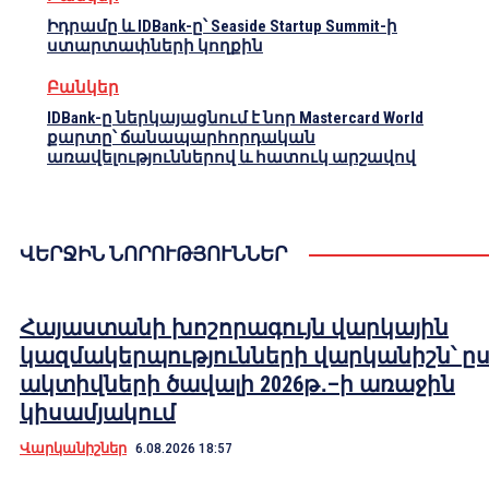
Իդրամը և IDBank-ը՝ Seaside Startup Summit-ի
ստարտափների կողքին
Բանկեր
IDBank-ը ներկայացնում է նոր Mastercard World
քարտը՝ ճանապարհորդական
առավելություններով և հատուկ արշավով
ՎԵՐՋԻՆ ՆՈՐՈՒԹՅՈՒՆՆԵՐ
Հայաստանի խոշորագույն վարկային
կազմակերպությունների վարկանիշն՝ ը
ակտիվների ծավալի 2026թ․–ի առաջին
կիսամյակում
Վարկանիշներ
6.08.2026 18:57