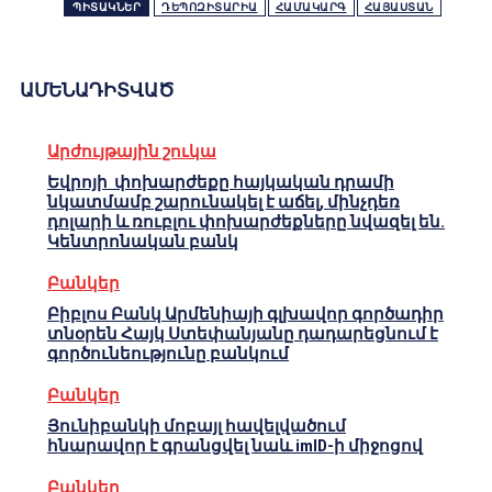
ՊԻՏԱԿՆԵՐ
ԴԵՊՈԶԻՏԱՐԻԱ
ՀԱՄԱԿԱՐԳ
ՀԱՅԱՍՏԱՆ
ԱՄԵՆԱԴԻՏՎԱԾ
Արժույթային շուկա
Եվրոյի փոխարժեքը հայկական դրամի
նկատմամբ շարունակել է աճել, մինչդեռ
դոլարի և ռուբլու փոխարժեքները նվազել են.
Կենտրոնական բանկ
Բանկեր
Բիբլոս Բանկ Արմենիայի գլխավոր գործադիր
տնօրեն Հայկ Ստեփանյանը դադարեցնում է
գործունեությունը բանկում
Բանկեր
Յունիբանկի մոբայլ հավելվածում
հնարավոր է գրանցվել նաև imID-ի միջոցով
Բանկեր