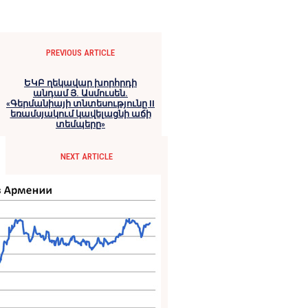
PREVIOUS ARTICLE
ԵԿԲ ղեկավար խորհրդի
անդամ Յ. Ասմուսեն.
«Գերմանիայի տնտեսությունը II
եռամսյակում կավելացնի աճի
տեմպերը»
NEXT ARTICLE