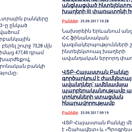
անցկացված ինտելեկտու
խաղերի III փառատոնի 
տրային բանկերը
Բանկեր
25.09.2017 10:28
3–ը ընկած
Նախօրեին Երևանում ան
ածում
ՀՀ ֆինանսական
երբանկային
կազմակերպությունների 
բերել շուրջ 73,28 մլն
ինտելեկտուալ խաղերի
իմաց 477,40 դրամ
ավանդական երրորդ փա
ոխարժեքով,
տրոնական բանկի
ՎՏԲ-Հայաստան Բանկը
թյունը։
գործարկում է ժամկետայ
ավանդներ՝ ամենամսյա
պարբերականությամբ ա
տոկոսների ստացման
հնարավորությամբ
Բանկեր
25.09.2017 09:19
ՎՏԲ-Հայաստան Բանկը մ
է «Շահավետ» և «Պրոգրես