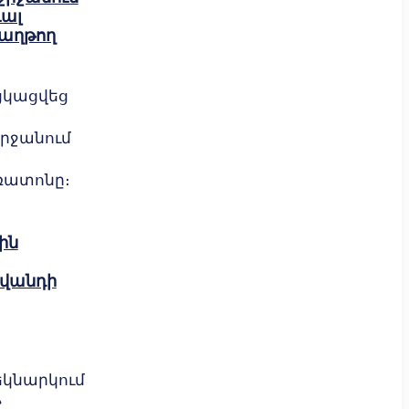
ալ
հաղթող
ցկացվեց
շրջանում
ռատոնը։
ին
վանդի
եկնարկում
»