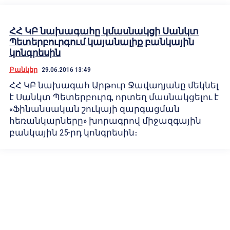
ՀՀ ԿԲ նախագահը կմասնակցի Սանկտ
Պետերբուրգում կայանալիք բանկային
կոնգրեսին
Բանկեր
29.06.2016 13:49
ՀՀ ԿԲ նախագահ Արթուր Ջավադյանը մեկնել
է Սանկտ Պետերբուրգ, որտեղ մասնակցելու է
«Ֆինանսական շուկայի զարգացման
հեռանկարները» խորագրով միջազգային
բանկային 25-րդ կոնգրեսին։