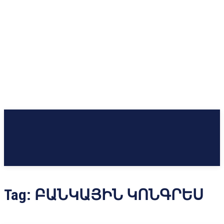
Tag:
ԲԱՆԿԱՅԻՆ ԿՈՆԳՐԵՍ