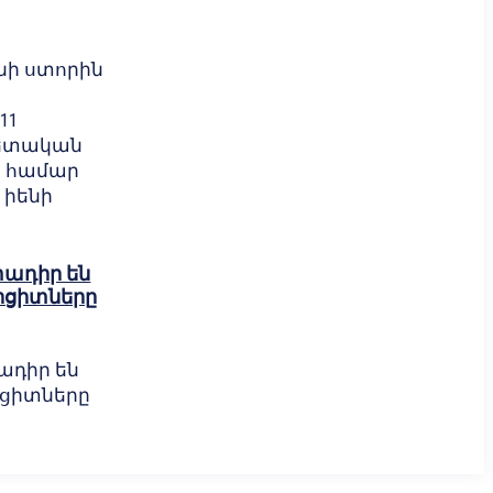
ի ստորին
11
ետական
ի համար
ն իենի
մտադիր են
ֆիցիտները
տադիր են
իցիտները