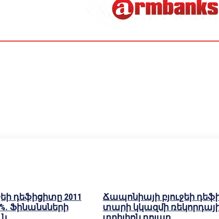
եի դեֆիցիտը 2011
Ճապոնիայի բյուջեի դեֆ
,3%. Ֆինանսների
տարի կկազմի ռեկորդայի
ւն
տրիլիոն դոլար