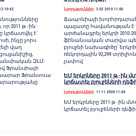
12 10:42
Նորություններ
3.03.2010 11:40
նությունները
Ճապոնիայի խորհրդարան
որ 2011 թ.-ին
պալատը հավանության է
ը կրճատվել է`
արժանացրել երկրի 2010-20
սի, ինչը չորս
ֆինանսական տարվա պ
ելի վաղ
բյուջեի նախագիծը՝ երկր
ուցանիշից,
ռեկորդային 92,299 տրիլիո
րանսիական ԶԼՄ-
չափով:
լով Ֆրանսիայի
խարար Ֆրանսուա
ԵՄ երկրները 2011 թ.-ին 
կրճատել բյուջեների դե
արարությանը:
Նորություններ
11.11.2009 11:04
ԵՄ երկրները 2011 թ.-ին մ
կրճատել բյուջեների դեֆ