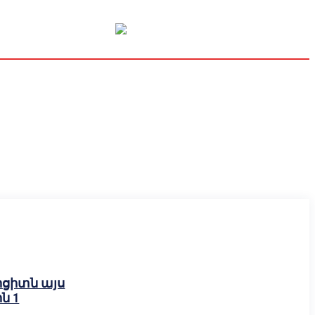
Կապիտալի շուկա
Տնտեսական
Կրիպտո
Հարցազրույց
իցիտն այս
ն 1