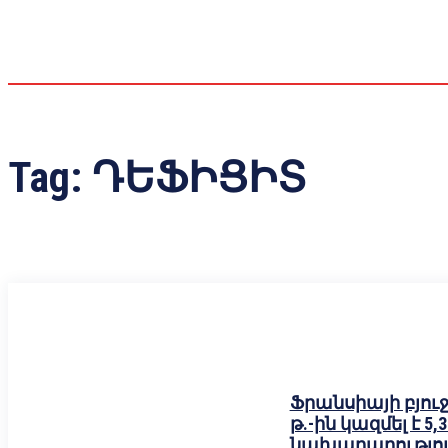
Tag:
ԴԵՖԻՑԻՏ
Ֆրանսիայի բյուջ
թ.-ին կազմել է 5
նախարարությո