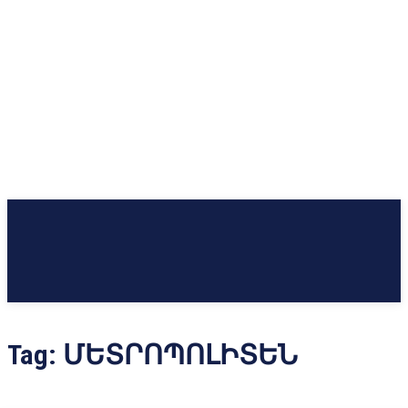
Tag:
ՄԵՏՐՈՊՈԼԻՏԵՆ