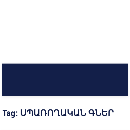
Tag:
ՍՊԱՌՈՂԱԿԱՆ ԳՆԵՐ