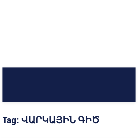
Tag:
ՎԱՐԿԱՅԻՆ ԳԻԾ