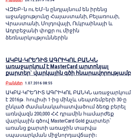
ՎԶԵԲ–ն ու ԵՄ–ն ընդլայնում են իրենց
աջակցությունը Հայաստանի, Բելառուսի,
Վրաստանի, Մոլդովայի, Ուկրաինայի և
Ադրբեջանի փոքր ու միջին
ձեռնարկություններին
ԱԿԲԱ-ԿՐԵԴԻՏ ԱԳՐԻԿՈԼ ԲԱՆԿՆ
առաջարկում է MasterCard արտոնյալ
քարտեր` վարկային գծի հնարավորությամբ
Բանկեր
1.07.2016 08:55
ԱԿԲԱ-ԿՐԵԴԻՏ ԱԳՐԻԿՈԼ ԲԱՆԿՆ առաջարկում
է 2016թ. հուլիսի 1-ից մինչև սեպտեմբերի 30-ը
ընկած ժամանակահատվածում ձեռք բերել
առնվազն 200,000 ՀՀ դրամին համարժեք
վարկային գծով MasterCard Gold քարտեր՝
առանց քարտի առաջին տարվա
սպասարկման միջնորդավճարի։